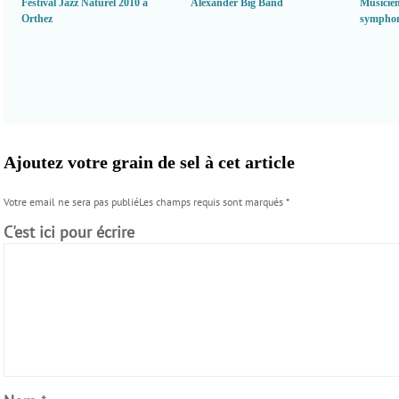
Festival Jazz Naturel 2010 à
Alexander Big Band
Musicien
Orthez
symphony
Ajoutez votre grain de sel à cet article
Votre email ne sera pas publiéLes champs requis sont marqués
*
C'est ici pour écrire