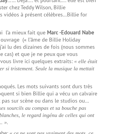
iday
…… Déjà…. et pourtant…. elle est bien
er chez Teddy Wilson, Billie
s vidéo
s à présent célèbres…Billie for
ui l’a mieux fait que
Marc -Edouard Nabe
ouvrage (« l’âme de Billie Holiday
 j’ai lu des dizaines de fois (nous sommes
 cas) et que je ne peux que vous
ous livre ici quelques extraits:
« elle était
r si tristement. Seule la musique la mettait
oqués. Les mots suivants sont durs très
oquent si bien Billie qui a vécu un calvaire
it pas sur scène ou dans le studios ou…
 ses sourcils au compas et sa bouche pas
blanches, le regard ingénu de celles qui ont
. ».
Nabe:
« ce ne sont pas vraiment des mots, ce