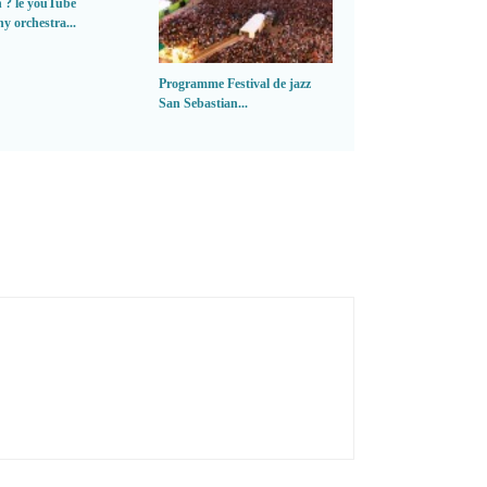
 ? le youTube
 orchestra...
Programme Festival de jazz
Basco Jazz News les a
San Sebastian...
maintenant ...