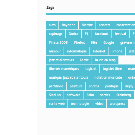
Tags
auto
Bayonne
Biarritz
concert
contestatio
copinage
Dorico
F1
facebook
festival
F
Finale 2008
Firefox
fête
Google
gravure m
humour
informatique
Internet
iPhone
jazz
jazz et alentours
la vie
la vie du blog
libertés numériques
logiciel
logiciel libre
mat
musique, jazz et alentours
notation musicale
océ
partitions
peinture
photos
politique
rugby
Sibelius
software
SoKo
sorties
Steinberg
sur le web
technologie
video
wordpress