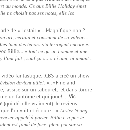
part au monde. Ce que Billie Holiday émet
lie ne choisit pas ses notes, elle les
rle de « Lestair »….Magnifique non ?
 son art, certain et conscient de sa valeur…
lles bien des tenors s’interrogent encore ».
ec Billie..
. » tout ce qu’un homme et une
l’ont fait , sauf ça ».. » ni ami, ni amant :
te vidéo fantastique…CBS a créé un show
.. »Fine and
lévision devient utile!. »
ie, assise sur un tabouret, et dans l’ordre
omme un fantôme et qui joue!…,
Vic
ge
(qui décolle vraiment). Je reviens
 que l’on voit et écoute… »
Lester Young
ncier appelé à parler. Billie n’a pas le
ident est filmé de face, plein pot sur sa