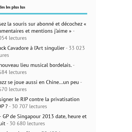
les les plus lus
sez la souris sur abonné et décochez «
mentaires et mentions j’aime »
-
054 lectures
nck Cavadore à l’Art singulier
- 33 023
tures
nouveau lieu musical bordelais.
-
684 lectures
jazz se joue aussi en Chine…un peu
-
670 lectures
signer le RIP contre la privatisation
DP ?
- 30 707 lectures
– GP de Singapour 2013 date, heure et
uit
- 30 680 lectures