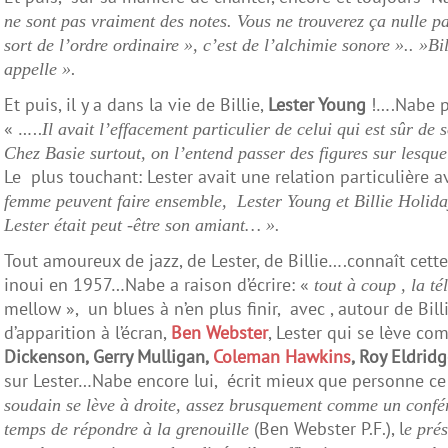
ne sont pas vraiment des notes. Vous ne trouverez ça nulle 
sort de l’ordre ordinaire », c’est de l’alchimie sonore ».. »Bil
.
appelle »
Et puis, il y a dans la vie de Billie,
Lester Young
!….Nabe pa
« …..
Il avait l’effacement particulier de celui qui est sûr de
Chez Basie surtout, on l’entend passer des figures sur lesque
Le plus touchant: Lester avait une relation particulière av
femme peuvent faire ensemble, Lester Young et Billie Holiday 
Lester était peut -être son amiant… ».
Tout amoureux de jazz, de Lester, de Billie….connaît cet
inoui en 1957…Nabe a raison d’écrire: «
tout à coup , la té
mellow », un blues à n’en plus finir, avec , autour de Bill
d’apparition à l’écran,
Ben Webster
, Lester qui se lève c
Dickenson, Gerry Mulligan,
Coleman Hawkins
, Roy Eldrid
sur Lester…Nabe encore lui, écrit mieux que personne ce
soudain se lève à droite, assez brusquement comme un confére
(Ben Webster P.F.), l
temps de répondre à la grenouille
e prés