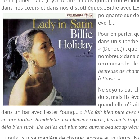
Le 11 juillet 1959 (il y a 50 ans..) nous quittait
Billie Hol
dans nos cœurs et dans nos discothèques…Billie avec Lest
poignante sur de
ever!….
Pour en parler, q
dans un superbe 
« (Denoël)) , que
nombreux dans ce
recommander. Je v
heureuse de chante
..
à l’aise. »
Ne soyons pas ch
durs, mais ils év
quand elle n’éta
dans un bar avec Lester Young… »
Elle fait bien pute avec
encore tordue. Rondelette aux cheveux courts, les dents trop 
déjà bien sucé. De celles qui plus tard auront beaucoup vécu.
Et puis, sur sa manière de chanter, encore et toujours 