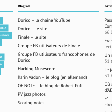
Blogroll
Artic
Dorico – la chaine YouTube
Pas
n
Com
Dorico – le site
inale
66 
usicale
Finale – le site
Fra
Groupe FB utilisateurs de Finale
lec
Groupe FB utilisateurs francophones de
Un 
os
Dorico
31 
an
Hacking Musescore
Le 
31 
Karin Vadon – le blog (en allemand)
Où 
OF NOTE – le blog de Robert Puff
d’A
PV jazz photos
F1 
Scoring notes
circ