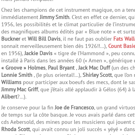
Chez les champions de cet instrument magique, on a tend
immédiatement
Jimmy Smith
. C’est en effet ce dernier, q
1956, les possibilités et le climat particulier de l’instru
des magnifiques albums édités par « Blue note » et surtout
Buckner
et
Will Bill Davis
, il ne faut pas oublier
Fats Wall
sonnait merveilleusement bien dès 1926!!…),
Count Basi
en 1956),
Jackie Davis
« tigre de l’Hammond », peu conn
installé à Paris dans les années 60 (« Amen », générique d
« Groove » Holmes
,
Paul Bryant
,
Jack Mac Duff
(un des ch
Lonnie Smith
, (le plus oriental!…),
Shirley Scott
, que l’on
Williams
pour participer aux boeufs des mecs, dont le s
Jimmy Mac Griff
, que j’étais allé applaudir à Gélos (64) à
Alibert
?…).
Je conserve pour la fin
Joe de Francesco
, un grand virtuo
de temps sur la côte basque. Je vous avais parlé dans cett
cds Aebersold, des mines pour les musiciens qui jouent c
Rhoda Scott
, qui avait connu un joli succès « yéyé » dan