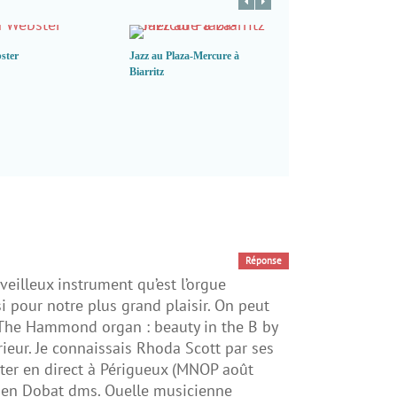
ster
Jazz au Plaza-Mercure à
Biarritz
Oloron 2016 Très bon 
festival
Réponse
rveilleux instrument qu’est l’orgue
 pour notre plus grand plaisir. On peut
 : The Hammond organ : beauty in the B by
ieur. Je connaissais Rhoda Scott par ses
uter en direct à Périgueux (MNOP août
ien Dobat dms. Quelle musicienne