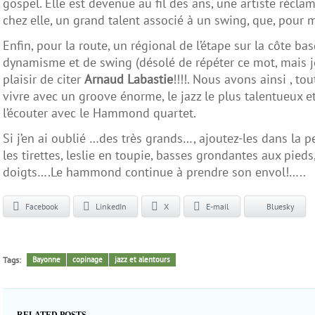
gospel. Elle est devenue au fil des ans, une artiste récla
chez elle, un grand talent associé à un swing, que, pour 
Enfin, pour la route, un régional de l’étape sur la côte b
dynamisme et de swing (désolé de répéter ce mot, mais je n’
plaisir de citer
Arnaud Labastie
!!!!. Nous avons ainsi , t
vivre avec un groove énorme, le jazz le plus talentueux et
l’écouter avec le Hammond quartet.
Si j’en ai oublié …des très grands…, ajoutez-les dans la 
les tirettes, leslie en toupie, basses grondantes aux pied
doigts….Le hammond continue à prendre son envol!…..
Facebook
LinkedIn
X
E-mail
Bluesky
Tags:
Bayonne
copinage
jazz et alentours