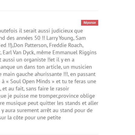
Réponse
utefois il serait aussi judicieux que
tand des années 50 !! Larry Young, Sam
ied !!),Don Patterson, Freddie Roach,
er, Earl Van Dyck, même Emmanuel Riggins
 aussi un organiste !!et il y en a
anque un dans ton article, un musicien
e main gauche ahurissante !!!, en passant
 à « Soul Open Minds » et tu te feras une
 au fait, sans faire le rasoir
ue je puisse me tromper,province oblige
ure musique peut quitter les stands et aller
il y aura surement arrêt au stand pour de
 sur la côte pour une petite