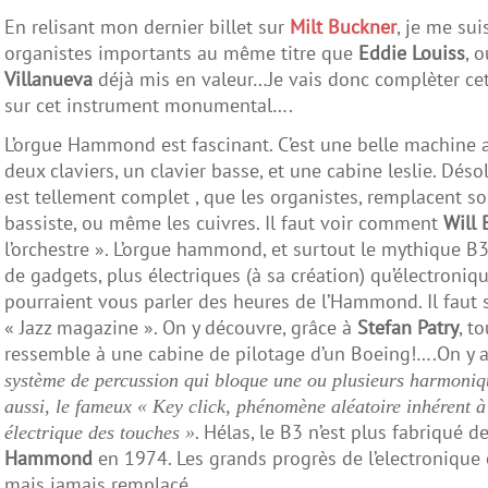
En relisant mon dernier billet sur
Milt Buckner
, je me sui
organistes importants au même titre que
Eddie Louiss
, 
Villanueva
déjà mis en valeur…Je vais donc complèter cett
sur cet instrument monumental….
L’orgue Hammond est fascinant. C’est une belle machine av
deux claviers, un clavier basse, et une cabine leslie. Dé
est tellement complet , que les organistes, remplacent s
bassiste, ou même les cuivres. Il faut voir comment
Will 
l’orchestre ». L’orgue hammond, et surtout le mythique B3 
de gadgets, plus électriques (à sa création) qu’électroni
pourraient vous parler des heures de l’Hammond. Il faut
« Jazz magazine ». On y découvre, grâce à
Stefan Patry
, t
ressemble à une cabine de pilotage d’un Boeing!….On y 
système de percussion qui bloque une ou plusieurs harmoniq
aussi, le fameux « Key click, phénomène aléatoire inhérent à
. Hélas, le B3 n’est plus fabriqué 
électrique des touches »
Hammond
en 1974. Les grands progrès de l’electronique
mais jamais remplacé.