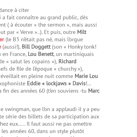
ance à citer
ui a fait connaître au grand public, dès
ment ( à écouter « the sermon », mais aussi
 par « Verve »..). Et puis, outre
Milt
er
(le B3 n’était pas né, mais l’orgue
e
(aussi!),
Bill Doggett
(son « Honky tonk!
u en France,
Lou Benett
, un martiniquais
e « salut les copains »),
Richard
efs de file de l’époque « churchy »),
 réveillait en pleine nuit comme
Marie Lou
axophoniste
Eddie « lockjaws » Davis
!…
 la fin des années 60 (t’en souviens -tu
Marc
se swingman, que l’on a applaudi il y a peu
e série des billets de sa participation aux
hez eux….. Il faut aussi ne pas omettre
s les années 60, dans un style plutôt