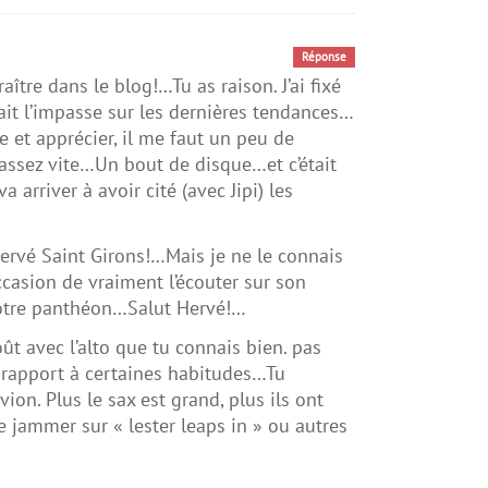
Réponse
ître dans le blog!…Tu as raison. J’ai fixé
fait l’impasse sur les dernières tendances…
 et apprécier, il me faut un peu de
 assez vite…Un bout de disque…et c’était
arriver à avoir cité (avec Jipi) les
Hervé Saint Girons!…Mais je ne le connais
ccasion de vraiment l’écouter sur son
 notre panthéon…Salut Hervé!…
ût avec l’alto que tu connais bien. pas
ar rapport à certaines habitudes…Tu
ion. Plus le sax est grand, plus ils ont
 jammer sur « lester leaps in » ou autres