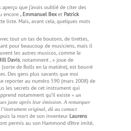
s aperçu que j’avais oublié de citer des
ou encore
, Emmanuel Bex
et
Patrick
e liste. Mais, avant cela, quelques mots
ec tout un tas de boutons, de tirettes,
solant pour beaucoup de musiciens, mais il
ouvent les autres musicos, comme le
Bill Davis
, notamment , « joue de
(sorte de Rolls en la matière), est bourré
ques. Des gens plus savants que moi
 se reporter au numéro 590 (mars 2008) de
ous les secrets de cet instrument qui
apprend notamment qu’il existe
« un
ues juste après leur émission. A remarquer
 l’instrument original, dû au contact
depuis la mort de son inventeur
Laurens
 ont permis au son Hammond d’être imité,