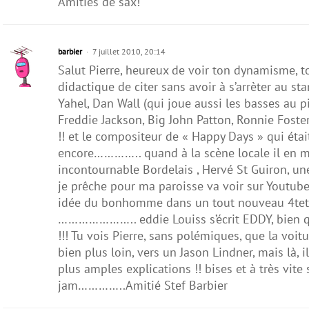
Amitiés de sax!
barbier
7 juillet 2010, 20:14
Salut Pierre, heureux de voir ton dynamisme, to
didactique de citer sans avoir à s’arrèter au s
Yahel, Dan Wall (qui joue aussi les basses au p
Freddie Jackson, Big John Patton, Ronnie Fost
!! et le compositeur de « Happy Days » qui était
encore………….. quand à la scène locale il en m
incontournable Bordelais , Hervé St Guiron, un
je prêche pour ma paroisse va voir sur Youtube
idée du bonhomme dans un tout nouveau 4tet, et
………………….. eddie Louiss s’écrit EDDY, bien q
!!! Tu vois Pierre, sans polémiques, que la voit
bien plus loin, vers un Jason Lindner, mais là, 
plus amples explications !! bises et à très vite
jam…………..Amitié Stef Barbier