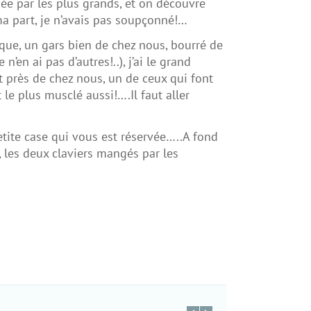
mée par les plus grands, et on découvre
ma part, je n’avais pas soupçonné!…
asque, un gars bien de chez nous, bourré de
en ai pas d’autres!..), j’ai le grand
out près de chez nous, un de ceux qui font
 le plus musclé aussi!….Il faut aller
petite case qui vous est réservée…..A fond
s, les deux claviers mangés par les