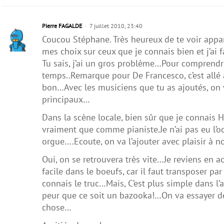
Pierre FAGALDE
7 juillet 2010, 23:40
Coucou Stéphane. Très heureux de te voir appara
mes choix sur ceux que je connais bien et j’ai 
Tu sais, j’ai un gros problème…Pour comprendre
temps..Remarque pour De Francesco, c’est allé
bon…Avec les musiciens que tu as ajoutés, on va 
principaux…
Dans la scène locale, bien sûr que je connais 
vraiment que comme pianiste.Je n’ai pas eu l’o
orgue….Ecoute, on va l’ajouter avec plaisir à
Oui, on se retrouvera très vite…Je reviens en ao
facile dans le boeufs, car il faut transposer p
connais le truc…Mais, C’est plus simple dans l’av
peur que ce soit un bazooka!…On va essayer de
chose…