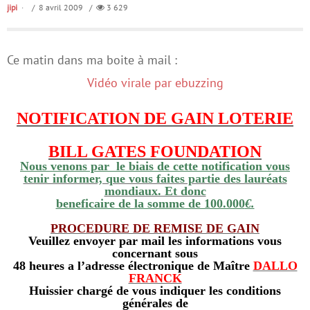
jipi
/ 8 avril 2009 /
3 629
Ce matin dans ma boite à mail :
Vidéo virale par ebuzzing
NOTIFICATION DE GAIN LOTERIE
BILL GATES FOUNDATION
Nous venons par le biais de cette notification vous
tenir informer, que vous faites partie des lauréats
mondiaux. Et donc
beneficaire de la somme de 100.000
€.
PROCEDURE DE REMISE DE GAIN
Veuillez envoyer par mail les informations vous
concernant sous
48 heures a l’adresse électronique de
Maître
DALLO
FRANCK
Huissier chargé de vous indiquer les conditions
générales de