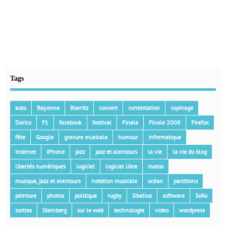
Tags
auto
Bayonne
Biarritz
concert
contestation
copinage
Dorico
F1
facebook
festival
Finale
Finale 2008
Firefox
fête
Google
gravure musicale
humour
informatique
Internet
iPhone
jazz
jazz et alentours
la vie
la vie du blog
libertés numériques
logiciel
logiciel libre
matos
musique, jazz et alentours
notation musicale
océan
partitions
peinture
photos
politique
rugby
Sibelius
software
SoKo
sorties
Steinberg
sur le web
technologie
video
wordpress