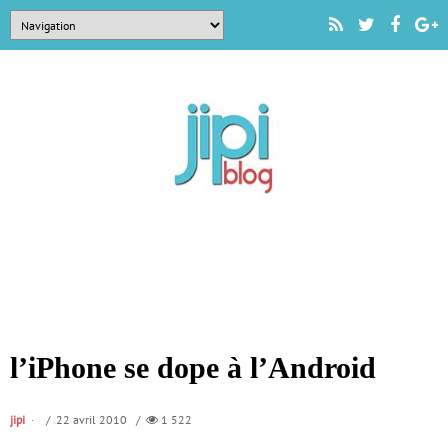
l’iPhone se dope à l’Android
jipi
/ 22 avril 2010 /
1 522