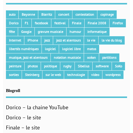
auto
Bayonne
Biarritz
concert
contestation
copinage
Dorico
F1
facebook
festival
Finale
Finale 2008
Firefox
fête
Google
gravure musicale
humour
informatique
Internet
iPhone
jazz
jazz et alentours
la vie
la vie du blog
libertés numériques
logiciel
logiciel libre
matos
musique, jazz et alentours
notation musicale
océan
partitions
peinture
photos
politique
rugby
Sibelius
software
SoKo
sorties
Steinberg
sur le web
technologie
video
wordpress
Blogroll
Dorico – la chaine YouTube
Dorico – le site
Finale – le site