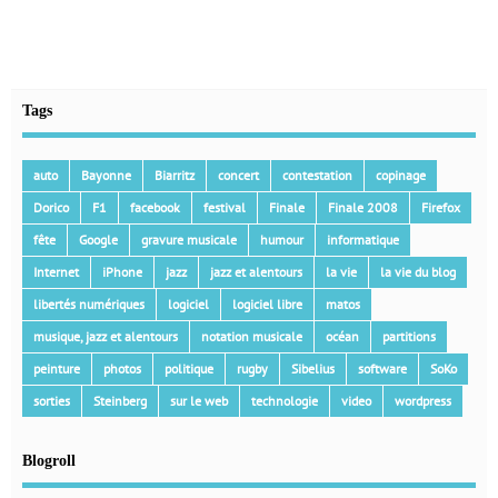
Tags
auto
Bayonne
Biarritz
concert
contestation
copinage
Dorico
F1
facebook
festival
Finale
Finale 2008
Firefox
fête
Google
gravure musicale
humour
informatique
Internet
iPhone
jazz
jazz et alentours
la vie
la vie du blog
libertés numériques
logiciel
logiciel libre
matos
musique, jazz et alentours
notation musicale
océan
partitions
peinture
photos
politique
rugby
Sibelius
software
SoKo
sorties
Steinberg
sur le web
technologie
video
wordpress
Blogroll