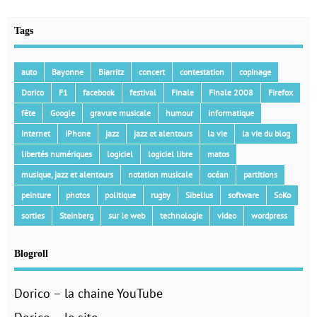
Tags
auto
Bayonne
Biarritz
concert
contestation
copinage
Dorico
F1
facebook
festival
Finale
Finale 2008
Firefox
fête
Google
gravure musicale
humour
informatique
Internet
iPhone
jazz
jazz et alentours
la vie
la vie du blog
libertés numériques
logiciel
logiciel libre
matos
musique, jazz et alentours
notation musicale
océan
partitions
peinture
photos
politique
rugby
Sibelius
software
SoKo
sorties
Steinberg
sur le web
technologie
video
wordpress
Blogroll
Dorico – la chaine YouTube