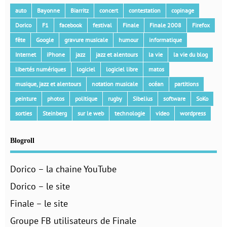
auto
Bayonne
Biarritz
concert
contestation
copinage
Dorico
F1
facebook
festival
Finale
Finale 2008
Firefox
fête
Google
gravure musicale
humour
informatique
Internet
iPhone
jazz
jazz et alentours
la vie
la vie du blog
libertés numériques
logiciel
logiciel libre
matos
musique, jazz et alentours
notation musicale
océan
partitions
peinture
photos
politique
rugby
Sibelius
software
SoKo
sorties
Steinberg
sur le web
technologie
video
wordpress
Blogroll
Dorico – la chaine YouTube
Dorico – le site
Finale – le site
Groupe FB utilisateurs de Finale