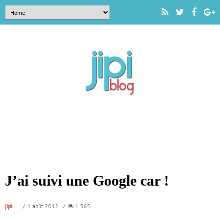
J’ai suivi une Google car !
jipi
/ 1 août 2012 /
1 565