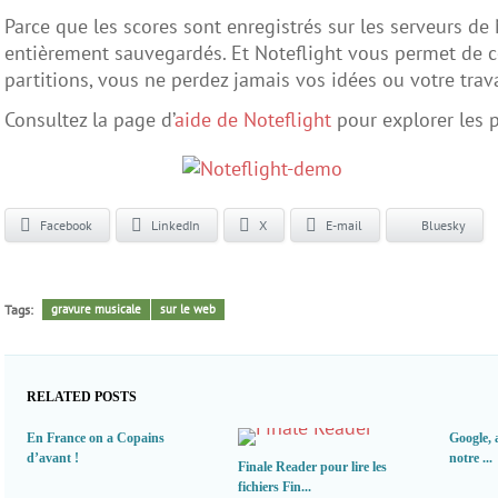
Parce que les scores sont enregistrés sur les serveurs de 
entièrement sauvegardés. Et Noteflight vous permet de c
partitions, vous ne perdez jamais vos idées ou votre trava
Consultez la page d’
aide de Noteflight
pour explorer les po
Facebook
LinkedIn
X
E-mail
Bluesky
Tags:
gravure musicale
sur le web
RELATED POSTS
En France on a Copains
Google, 
d’avant !
notre ...
Finale Reader pour lire les
fichiers Fin...