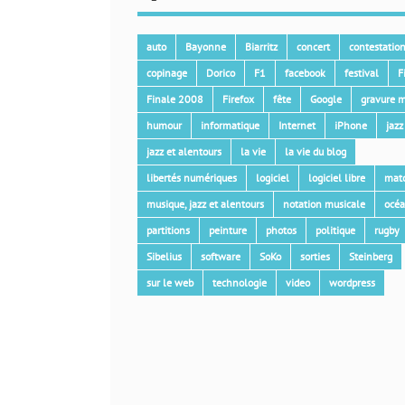
auto
Bayonne
Biarritz
concert
contestatio
copinage
Dorico
F1
facebook
festival
F
Finale 2008
Firefox
fête
Google
gravure m
humour
informatique
Internet
iPhone
jazz
jazz et alentours
la vie
la vie du blog
libertés numériques
logiciel
logiciel libre
mat
musique, jazz et alentours
notation musicale
océ
partitions
peinture
photos
politique
rugby
Sibelius
software
SoKo
sorties
Steinberg
sur le web
technologie
video
wordpress