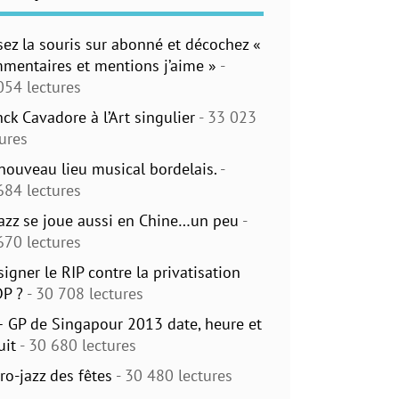
sez la souris sur abonné et décochez «
mentaires et mentions j’aime »
-
054 lectures
nck Cavadore à l’Art singulier
- 33 023
tures
nouveau lieu musical bordelais.
-
684 lectures
jazz se joue aussi en Chine…un peu
-
670 lectures
signer le RIP contre la privatisation
DP ?
- 30 708 lectures
– GP de Singapour 2013 date, heure et
uit
- 30 680 lectures
ro-jazz des fêtes
- 30 480 lectures