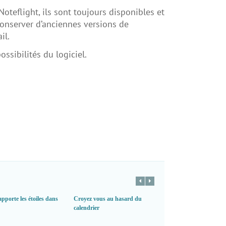
Noteflight, ils sont toujours disponibles et
onserver d’anciennes versions de
il.
ssibilités du logiciel.
apporte les étoiles dans
Croyez vous au hasard du
calendrier
Finale 2011 en préc