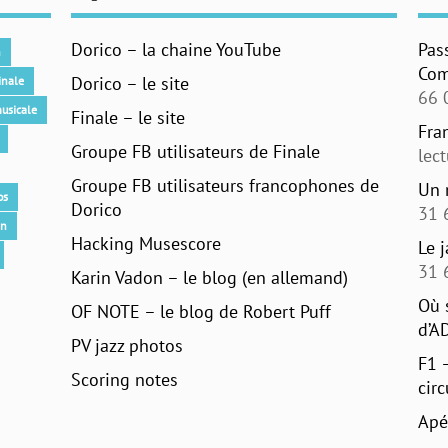
Dorico – la chaine YouTube
Pas
n
Com
Dorico – le site
inale
66 
usicale
Finale – le site
Fra
Groupe FB utilisateurs de Finale
lec
Groupe FB utilisateurs francophones de
Un 
os
Dorico
31 
an
Hacking Musescore
Le 
31 
Karin Vadon – le blog (en allemand)
Où 
OF NOTE – le blog de Robert Puff
d’A
PV jazz photos
F1 
Scoring notes
circ
Apé