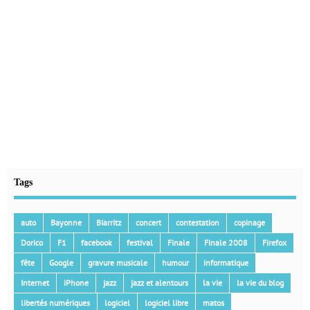
Tags
auto
Bayonne
Biarritz
concert
contestation
copinage
Dorico
F1
facebook
festival
Finale
Finale 2008
Firefox
fête
Google
gravure musicale
humour
informatique
Internet
iPhone
jazz
jazz et alentours
la vie
la vie du blog
libertés numériques
logiciel
logiciel libre
matos