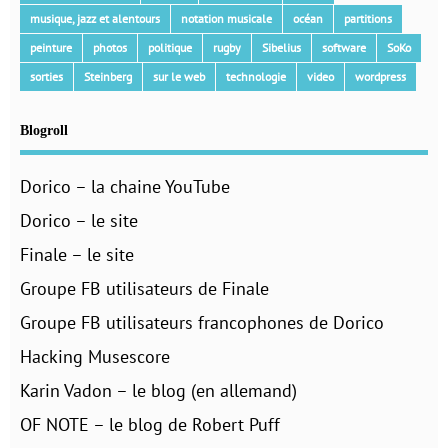
musique, jazz et alentours
notation musicale
océan
partitions
peinture
photos
politique
rugby
Sibelius
software
SoKo
sorties
Steinberg
sur le web
technologie
video
wordpress
Blogroll
Dorico – la chaine YouTube
Dorico – le site
Finale – le site
Groupe FB utilisateurs de Finale
Groupe FB utilisateurs francophones de Dorico
Hacking Musescore
Karin Vadon – le blog (en allemand)
OF NOTE – le blog de Robert Puff