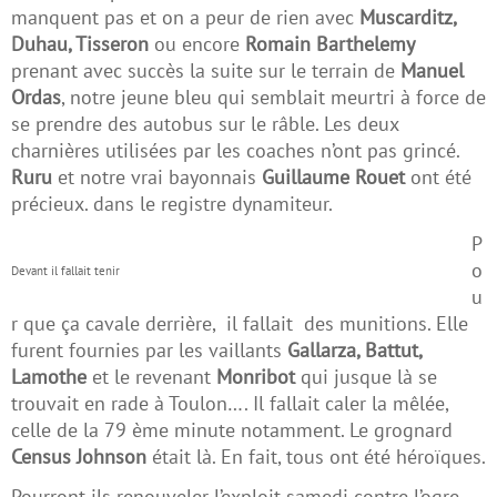
manquent pas et on a peur de rien avec
Muscarditz,
Duhau, Tisseron
ou encore
Romain Barthelemy
prenant avec succès la suite sur le terrain de
Manuel
Ordas
, notre jeune bleu qui semblait meurtri à force de
se prendre des autobus sur le râble. Les deux
charnières utilisées par les coaches n’ont pas grincé.
Ruru
et notre vrai bayonnais
Guillaume Rouet
ont été
précieux. dans le registre dynamiteur.
P
o
Devant il fallait tenir
u
r que ça cavale derrière, il fallait des munitions. Elle
furent fournies par les vaillants
Gallarza, Battut,
Lamothe
et le revenant
Monribot
qui jusque là se
trouvait en rade à Toulon…. Il fallait caler la mêlée,
celle de la 79 ème minute notamment. Le grognard
Census Johnson
était là. En fait, tous ont été héroïques.
Pourront-ils renouveler l’exploit samedi contre l’ogre