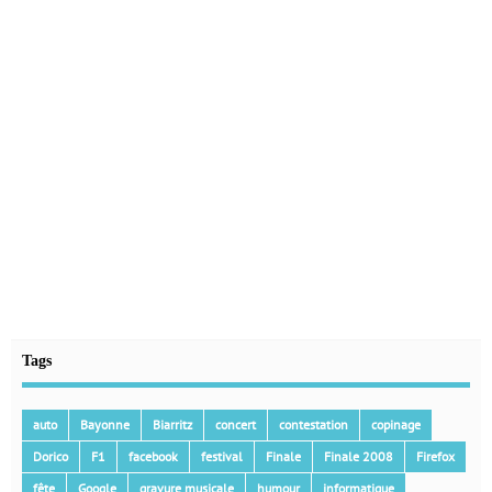
Tags
auto
Bayonne
Biarritz
concert
contestation
copinage
Dorico
F1
facebook
festival
Finale
Finale 2008
Firefox
fête
Google
gravure musicale
humour
informatique