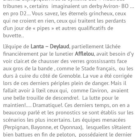
tribunes », certains imaginaient un derby Aviron- BO …
en pro D2… Vous savez, les éternels grincheux, ceux
qui ne croient en rien, ceux qui traitent les perdants
d’un jour de « pipes » et autres qualificatifs de
buvette..
L’équipe de
Lanta – Deylaud
, partiellement lâchée
financièrement par le lunetier
Afflelou
, avait besoin d’y
voir clair.et de chausser des verres grossissants face
aux gros de la bande , comme le Stade français, ou les
durs à cuire du côté de Grenoble. La vue a été corrigée
lors de ces derniers périples plein de danger. Mais il
fallait avoir à l’œil ceux qui, comme l’aviron, avaient
une belle trouille de descendre!. La lutte pour le
maintien!…. Dramatique!. Ces derniers temps, on en a
beaucoup parlé et les pronostics se sont établis sur les
scénarios les plus incertains. Les équipes menacées
(Perpignan, Bayonne, et Oyonnax), lesquelles s’étaient
bien battues en fin de peloton, possédaient le dernier