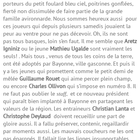
porteurs du petit foulard bleu ciel, poitrines gonflées,
fierté non dissimulée de faire partie de la grande
famille avironnarde. Nous sommes heureux aussi pour
ces joueurs qui depuis plusieurs samedis jouaient la
peur au ventre pour ne pas décevoir. Oh, ils ne sont
pas tous basques, loin s’en faut. Il me semble que
Aretz
Igniniz
ou le jeune
Mathieu Ugalde
sont vraiment les
seuls! . Mais tous , venus de tous les coins de la terre,
ont été adoptés par Bayonne, ville gasconne. Et puis il
y a les jeunes qui promettent comme le petit demi de
mêlée
Guillaume Rouet
qui aime percer plein champ,
ou encore
Charles Ollivon
qui s’impose en numéro 8. Il
ne faut pas oublier le
, et ce nouveau président
staff
qui paraît bien implanté à Bayonne en partageant les
valeurs de la région. Les entraineurs
Christian Lanta
et
Christophe Deylaud
doivent recueillir une part de
gloire aussi. Il a fallu préserver, contenir, regaillardir
par moments aussi. Les mauvais coucheurs ne les ont
pas épargnés. Il fallait lire les lignes insupportables