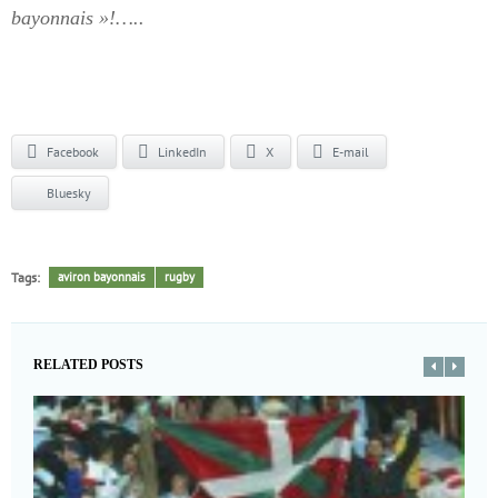
bayonnais »!…..
Facebook
LinkedIn
X
E-mail
Bluesky
Tags:
aviron bayonnais
rugby
RELATED POSTS