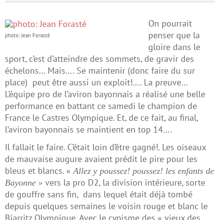
On pourrait
penser que la
photo: Jean Forasté
gloire dans le
sport, c’est d’atteindre des sommets, de gravir des
échelons… Mais…. Se maintenir (donc faire du sur
place) peut être aussi un exploit!…. La preuve…
L’équipe pro de l’aviron bayonnais a réalisé une belle
performance en battant ce samedi le champion de
France le Castres Olympique. Et, de ce fait, au final,
l’aviron bayonnais se maintient en top 14….
Il fallait le faire. C’était loin d’être gagné!. Les oiseaux
de mauvaise augure avaient prédit le pire pour les
bleus et blancs. «
Allez y poussez! poussez! les enfants de
vers la pro D2, la division intérieure, sorte
Bayonne »
de gouffre sans fin, dans lequel était déjà tombé
depuis quelques semaines le voisin rouge et blanc le
Biarritz Olympique. Avec le cynisme des « vieux des