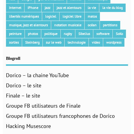
Internet
iPhone
jazz
jazz et alentours
la vie
la vie du blog
libertés numériques
logiciel
logiciel libre
matos
musique, jazz et alentours
notation musicale
océan
partitions
peinture
photos
politique
rugby
Sibelius
software
SoKo
sorties
Steinberg
sur le web
technologie
video
wordpress
Blogroll
Dorico – la chaine YouTube
Dorico – le site
Finale – le site
Groupe FB utilisateurs de Finale
Groupe FB utilisateurs francophones de Dorico
Hacking Musescore