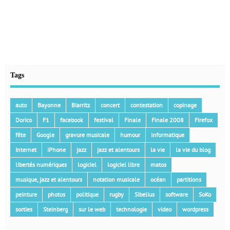
Tags
auto
Bayonne
Biarritz
concert
contestation
copinage
Dorico
F1
facebook
festival
Finale
Finale 2008
Firefox
fête
Google
gravure musicale
humour
informatique
Internet
iPhone
jazz
jazz et alentours
la vie
la vie du blog
libertés numériques
logiciel
logiciel libre
matos
musique, jazz et alentours
notation musicale
océan
partitions
peinture
photos
politique
rugby
Sibelius
software
SoKo
sorties
Steinberg
sur le web
technologie
video
wordpress