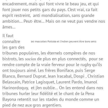
encadrement, mais qui font vivre le beau jeu, et qui
font jouer nos petits gars du pays. C’est vrai, ca fait
esprit restreint, anti mondialisation, sans grande
ambition… Peut- être… Mais on ne veut pas vendre nos
âmes…
Il faut
connaître
les mascottes Pottoka et l’Indien peuvent être bons amis
les gars des
tribunes populaires, les éternels compères de nos
bistrots, les
de plus en plus connectés, pour se
socios
rendre compte de la vraie ferveur pour le rugby qu’ils
ont toujours aimé. Les frères Boniface, puis Serge
Blanco, Bernard Duprat, Jean Iracabal, Dospi , Christian
Belascain, Patrice Lagisquet, Laurent Pardo, Imanol
Harinordoquy, et j’en oublie… On les entend dans nos
tribunes hurler leur fidélité et le chant de la Pena
Bayona retentit sur les stades du monde comme un
pied de nez aux gros argentiers.