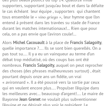
supporters, supportant jusqu’au bout et dans la défaite
le cas échéant leur équipe , supporters qui chantent
tous ensemble le
leur hymne que l’on
« vino griego »,
entend à présent dans les travées su stade de France
durant les matches internationaux!… Rien que pour
cela, on a pas envie que l’aviron coule!…
Alors
Michel Cacouault
à la place de
Francis Salagoïty
,
quelle importance ?…. Ils se sont bien querellés. On a
pas tout su…. Il y a eu un vainqueur au terme d’un
débat trop médiatisé, où des coups bas ont été
nombreux.
Francis Salagoïty
, auquel on peut reprocher
des choses (des phrases malheureuses surtout) , était
pourtant depuis onze ans un fidèle, un vrai
« avironnard ». Il a été poussé vers la sortie par ceux
qui en veulent encore plus…. Propulser l’équipe dans
les meilleures avec… beaucoup d’argent!…. Le maire de
Bayonne
Jean Grenet
ne voulait plus subventionner
l’équipe et ne désirait plus voir le président. Le