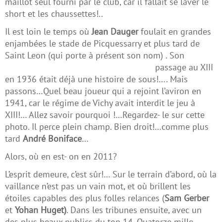
maillot seul fourni par le club, car il fallait se laver le
short et les chaussettes!..
Il est loin le temps où
Jean Dauger
foulait en grandes
enjambées le stade de Picquessarry et plus tard de
Saint Leon (qui porte à présent son nom) .
Son
passage au XIII
en 1936 était déjà une histoire de sous!…. Mais
passons…Quel beau joueur qui a rejoint l’aviron en
1941, car le régime de Vichy avait interdit le jeu à
XIII!… Allez savoir pourquoi !…Regardez- le sur cette
photo. Il perce plein champ. Bien droit!…comme plus
tard
André Boniface
…
Alors, où en est- on en 2011?
L’esprit demeure, c’est sûr!… Sur le terrain d’abord, où la
vaillance n’est pas un vain mot, et où brillent les
étoiles capables des plus folles relances (
Sam Gerber
et
Yohan Huget)
. Dans les tribunes ensuite, avec un
des plus beaux publics du top 14. Quatorze mille