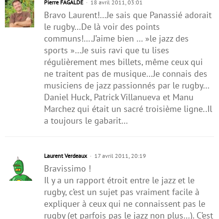
Pierre FAGALDE
18 avril 2011, 03:01
Bravo Laurent!…Je sais que Panassié adorait
le rugby…De là voir des points
communs!….J’aime bien … »le jazz des
sports »…Je suis ravi que tu lises
régulièrement mes billets, même ceux qui
ne traitent pas de musique…Je connais des
musiciens de jazz passionnés par le rugby…
Daniel Huck, Patrick Villanueva et Manu
Marchez qui était un sacré troisième ligne..Il
a toujours le gabarit…
Laurent Verdeaux
17 avril 2011, 20:19
Bravissimo !
Il y a un rapport étroit entre le jazz et le
rugby, c’est un sujet pas vraiment facile à
expliquer à ceux qui ne connaissent pas le
rugby (et parfois pas le jazz non plus…). C’est