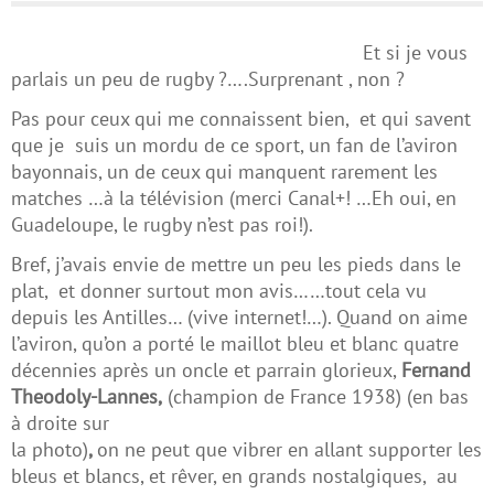
Et si je vous
parlais un peu de rugby ?….Surprenant , non ?
Pas pour ceux qui me connaissent bien, et qui savent
que je suis un mordu de ce sport, un fan de l’aviron
bayonnais, un de ceux qui manquent rarement les
matches …à la télévision (merci Canal+! …Eh oui, en
Guadeloupe, le rugby n’est pas roi!).
Bref, j’avais envie de mettre un peu les pieds dans le
plat, et donner surtout mon avis……tout cela vu
depuis les Antilles… (vive internet!…). Quand on aime
l’aviron, qu’on a porté le maillot bleu et blanc quatre
décennies après un oncle et parrain glorieux,
Fernand
Theodoly-Lannes
,
(champion de France 1938) (en bas
à droite sur
la photo)
,
on ne peut que vibrer en allant supporter les
bleus et blancs, et rêver, en grands nostalgiques, au