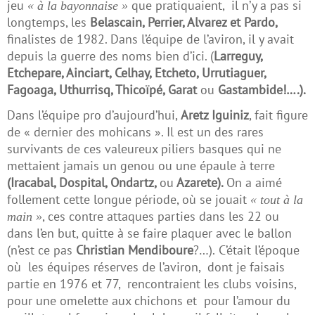
jeu
que pratiquaient, il n’y a pas si
« à la bayonnaise »
longtemps, les
Belascain, Perrier, Alvarez et Pardo,
finalistes de 1982. Dans l’équipe de l’aviron, il y avait
depuis la guerre des noms bien d’ici. (
Larreguy,
Etchepare, Ainciart, Celhay, Etcheto, Urrutiaguer,
Fagoaga, Uthurrisq, Thicoïpé, Garat
ou
Gastambide!….).
Dans l’équipe pro d’aujourd’hui,
Aretz Iguiniz
, fait figure
de « dernier des mohicans ». Il est un des rares
survivants de ces valeureux piliers basques qui ne
mettaient jamais un genou ou une épaule à terre
(Iracabal, Dospital, Ondartz,
ou
Azarete).
On a aimé
follement cette longue période, où se jouait
« tout à la
, ces contre attaques parties dans les 22 ou
main »
dans l’en but, quitte à se faire plaquer avec le ballon
(n’est ce pas
Christian Mendiboure
?…).
C’était l’époque
où les équipes réserves de l’aviron, dont je faisais
partie en 1976 et 77, rencontraient les clubs voisins,
pour une omelette aux chichons et pour l’amour du