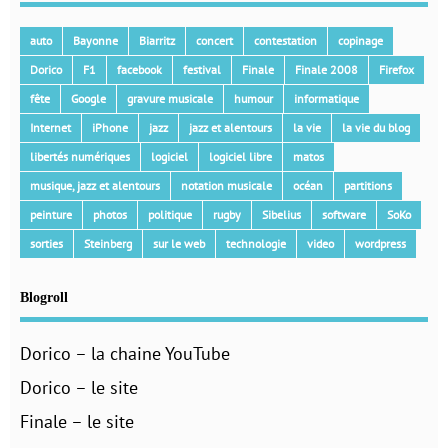
auto
Bayonne
Biarritz
concert
contestation
copinage
Dorico
F1
facebook
festival
Finale
Finale 2008
Firefox
fête
Google
gravure musicale
humour
informatique
Internet
iPhone
jazz
jazz et alentours
la vie
la vie du blog
libertés numériques
logiciel
logiciel libre
matos
musique, jazz et alentours
notation musicale
océan
partitions
peinture
photos
politique
rugby
Sibelius
software
SoKo
sorties
Steinberg
sur le web
technologie
video
wordpress
Blogroll
Dorico – la chaine YouTube
Dorico – le site
Finale – le site