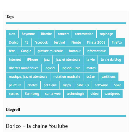
Tags
auto
Bayonne
Biarritz
concert
contestation
copinage
Dorico
F1
facebook
festival
Finale
Finale 2008
Firefox
fête
Google
gravure musicale
humour
informatique
Internet
iPhone
jazz
jazz et alentours
la vie
la vie du blog
libertés numériques
logiciel
logiciel libre
matos
musique, jazz et alentours
notation musicale
océan
partitions
peinture
photos
politique
rugby
Sibelius
software
SoKo
sorties
Steinberg
sur le web
technologie
video
wordpress
Blogroll
Dorico – la chaine YouTube