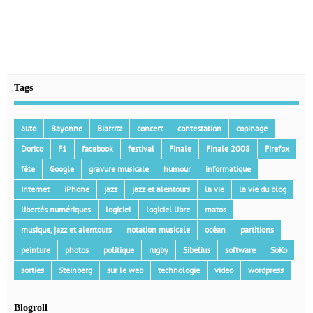
Tags
auto
Bayonne
Biarritz
concert
contestation
copinage
Dorico
F1
facebook
festival
Finale
Finale 2008
Firefox
fête
Google
gravure musicale
humour
informatique
Internet
iPhone
jazz
jazz et alentours
la vie
la vie du blog
libertés numériques
logiciel
logiciel libre
matos
musique, jazz et alentours
notation musicale
océan
partitions
peinture
photos
politique
rugby
Sibelius
software
SoKo
sorties
Steinberg
sur le web
technologie
video
wordpress
Blogroll