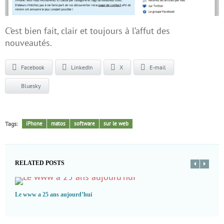
C’est bien fait, clair et toujours à l’affut des
nouveautés.
Facebook
LinkedIn
X
E-mail
Bluesky
Tags:
iPhone
matos
software
sur le web
RELATED POSTS
Le www a 25 ans aujourd’hui