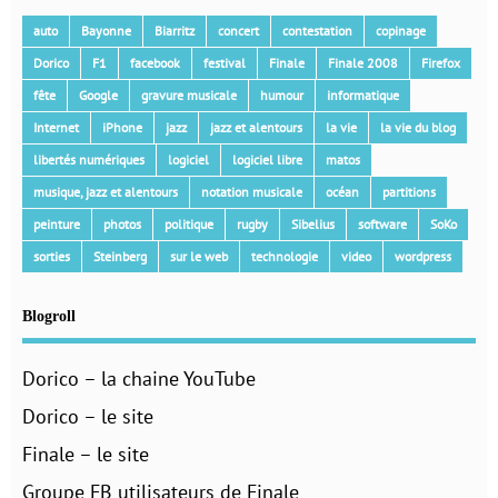
auto
Bayonne
Biarritz
concert
contestation
copinage
Dorico
F1
facebook
festival
Finale
Finale 2008
Firefox
fête
Google
gravure musicale
humour
informatique
Internet
iPhone
jazz
jazz et alentours
la vie
la vie du blog
libertés numériques
logiciel
logiciel libre
matos
musique, jazz et alentours
notation musicale
océan
partitions
peinture
photos
politique
rugby
Sibelius
software
SoKo
sorties
Steinberg
sur le web
technologie
video
wordpress
Blogroll
Dorico – la chaine YouTube
Dorico – le site
Finale – le site
Groupe FB utilisateurs de Finale