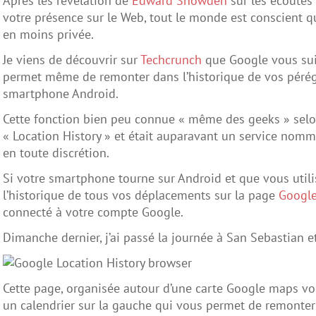
Après les révélation de
Edward Snowden
sur les écoutes
votre présence sur le Web, tout le monde est conscient q
en moins privée.
Je viens de découvrir sur
Techcrunch
que Google vous sui
permet même de remonter dans l’historique de vos péré
smartphone Android.
Cette fonction bien peu connue « même des geeks » selon
« Location History » et était auparavant un service nomm
en toute discrétion.
Si votre smartphone tourne sur Android et que vous util
l’historique de tous vos déplacements sur la page
Google
connecté à votre compte Google.
Dimanche dernier, j’ai passé la journée à San Sebastian et 
Cette page, organisée autour d’une carte Google maps vou
un calendrier sur la gauche qui vous permet de remonte