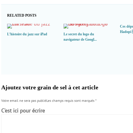
RELATED POSTS
Ces dépu
Hadopi 
L’histoire du jazz sur iPad
Le secret du logo du
navigateur de Googl...
Ajoutez votre grain de sel à cet article
Votre email ne sera pas publiéLes champs requis sont marqués
*
C'est ici pour écrire