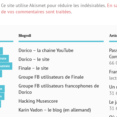
Ce site utilise Akismet pour réduire les indésirables.
En s
de vos commentaires sont traitées
.
Blogroll
Artic
Dorico – la chaine YouTube
Pas
n
Com
Dorico – le site
inale
66 
usicale
Finale – le site
Fra
Groupe FB utilisateurs de Finale
lec
Groupe FB utilisateurs francophones de
Un 
os
Dorico
31 
an
Hacking Musescore
Le 
31 
Karin Vadon – le blog (en allemand)