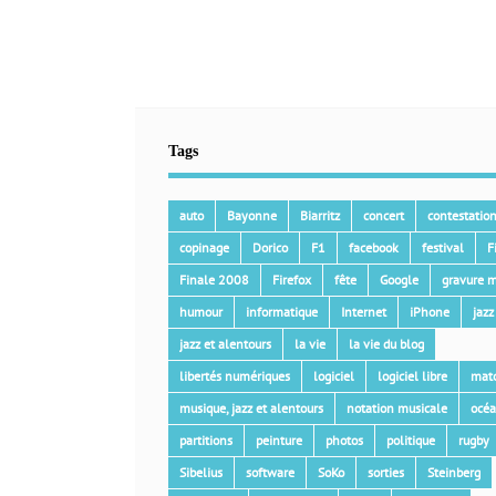
Tags
auto
Bayonne
Biarritz
concert
contestatio
copinage
Dorico
F1
facebook
festival
F
Finale 2008
Firefox
fête
Google
gravure m
humour
informatique
Internet
iPhone
jazz
jazz et alentours
la vie
la vie du blog
libertés numériques
logiciel
logiciel libre
mat
musique, jazz et alentours
notation musicale
océ
partitions
peinture
photos
politique
rugby
Sibelius
software
SoKo
sorties
Steinberg