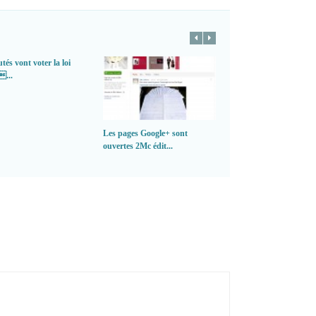
tés vont voter la loi
...
Les pages Google+ sont
Google Labs présente
ouvertes 2Mc édit...
images