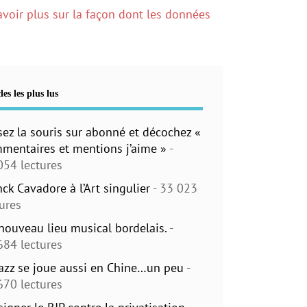
avoir plus sur la façon dont les données
les les plus lus
sez la souris sur abonné et décochez «
mentaires et mentions j’aime »
-
054 lectures
nck Cavadore à l’Art singulier
- 33 023
tures
nouveau lieu musical bordelais.
-
684 lectures
jazz se joue aussi en Chine…un peu
-
670 lectures