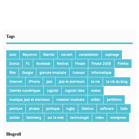
Tags
auto
Bayonne
Biarritz
concert
contestation
copinage
Dorico
F1
facebook
festival
Finale
Finale 2008
Firefox
fête
Google
gravure musicale
humour
informatique
Internet
iPhone
jazz
jazz et alentours
la vie
la vie du blog
libertés numériques
logiciel
logiciel libre
matos
musique, jazz et alentours
notation musicale
océan
partitions
peinture
photos
politique
rugby
Sibelius
software
SoKo
sorties
Steinberg
sur le web
technologie
video
wordpress
Blogroll