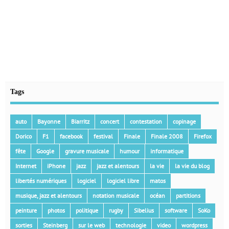
Tags
auto
Bayonne
Biarritz
concert
contestation
copinage
Dorico
F1
facebook
festival
Finale
Finale 2008
Firefox
fête
Google
gravure musicale
humour
informatique
Internet
iPhone
jazz
jazz et alentours
la vie
la vie du blog
libertés numériques
logiciel
logiciel libre
matos
musique, jazz et alentours
notation musicale
océan
partitions
peinture
photos
politique
rugby
Sibelius
software
SoKo
sorties
Steinberg
sur le web
technologie
video
wordpress