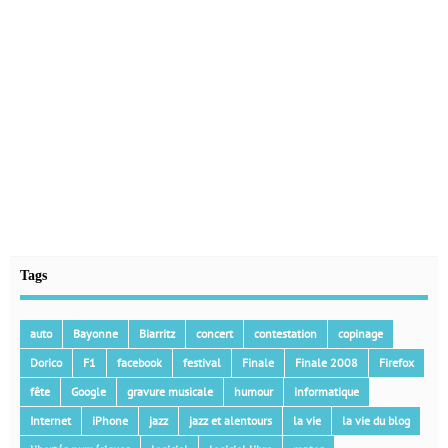
Tags
auto
Bayonne
Biarritz
concert
contestation
copinage
Dorico
F1
facebook
festival
Finale
Finale 2008
Firefox
fête
Google
gravure musicale
humour
informatique
Internet
iPhone
jazz
jazz et alentours
la vie
la vie du blog