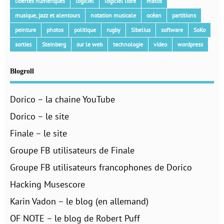
libertés numériques
logiciel
logiciel libre
matos
musique, jazz et alentours
notation musicale
océan
partitions
peinture
photos
politique
rugby
Sibelius
software
SoKo
sorties
Steinberg
sur le web
technologie
video
wordpress
Blogroll
Dorico – la chaine YouTube
Dorico – le site
Finale – le site
Groupe FB utilisateurs de Finale
Groupe FB utilisateurs francophones de Dorico
Hacking Musescore
Karin Vadon – le blog (en allemand)
OF NOTE – le blog de Robert Puff