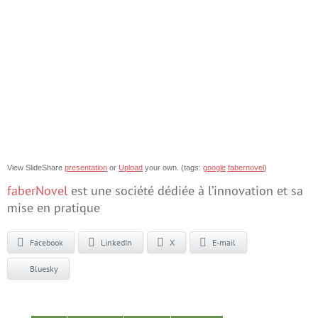
View SlideShare
presentation
or
Upload
your own. (tags:
google
fabernovel
)
faberNovel
est une société dédiée à l’innovation et sa
mise en pratique
Facebook
LinkedIn
X
E-mail
Bluesky