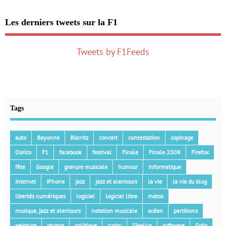
Les derniers tweets sur la F1
Tweets by F1Feeds
Tags
auto
Bayonne
Biarritz
concert
contestation
copinage
Dorico
F1
facebook
festival
Finale
Finale 2008
Firefox
fête
Google
gravure musicale
humour
informatique
Internet
iPhone
jazz
jazz et alentours
la vie
la vie du blog
libertés numériques
logiciel
logiciel libre
matos
musique, jazz et alentours
notation musicale
océan
partitions
peinture
photos
politique
rugby
Sibelius
software
SoKo