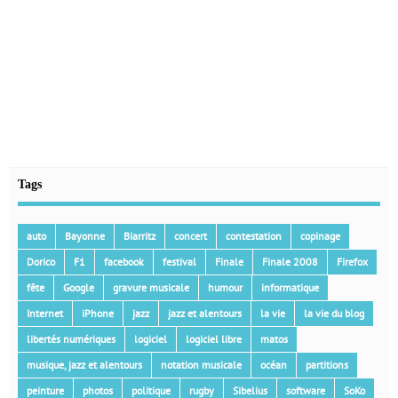
Tags
auto
Bayonne
Biarritz
concert
contestation
copinage
Dorico
F1
facebook
festival
Finale
Finale 2008
Firefox
fête
Google
gravure musicale
humour
informatique
Internet
iPhone
jazz
jazz et alentours
la vie
la vie du blog
libertés numériques
logiciel
logiciel libre
matos
musique, jazz et alentours
notation musicale
océan
partitions
peinture
photos
politique
rugby
Sibelius
software
SoKo