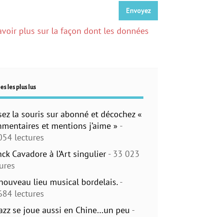
avoir plus sur la façon dont les données
es les plus lus
sez la souris sur abonné et décochez «
mentaires et mentions j’aime »
-
054 lectures
nck Cavadore à l’Art singulier
- 33 023
tures
nouveau lieu musical bordelais.
-
684 lectures
jazz se joue aussi en Chine…un peu
-