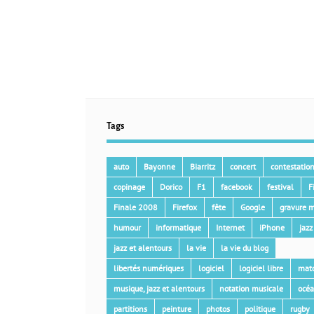
Tags
auto
Bayonne
Biarritz
concert
contestatio
copinage
Dorico
F1
facebook
festival
F
Finale 2008
Firefox
fête
Google
gravure m
humour
informatique
Internet
iPhone
jazz
jazz et alentours
la vie
la vie du blog
libertés numériques
logiciel
logiciel libre
mat
musique, jazz et alentours
notation musicale
océ
partitions
peinture
photos
politique
rugby