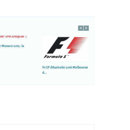
e Monaco 2013 : la
F1 GP d’Australie 2016 Melbourne
F1 2024 : Une saison ex
d...
perspe...