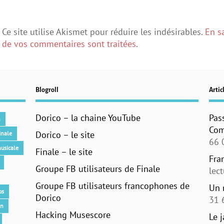
Ce site utilise Akismet pour réduire les indésirables.
En s
de vos commentaires sont traitées
.
Blogroll
Articl
Dorico – la chaine YouTube
Pas
n
Com
Dorico – le site
inale
66 
usicale
Finale – le site
Fra
Groupe FB utilisateurs de Finale
lec
Groupe FB utilisateurs francophones de
Un 
os
Dorico
31 
an
Hacking Musescore
Le 