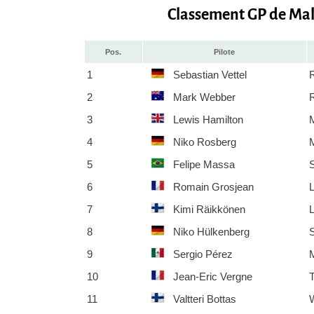
Classement GP de Mal
Pos.
Pilote
1
Sebastian Vettel
R
2
Mark Webber
R
3
Lewis Hamilton
4
Niko Rosberg
5
Felipe Massa
S
6
Romain Grosjean
L
7
Kimi Räikkönen
L
8
Niko Hülkenberg
9
Sergio Pérez
10
Jean-Eric Vergne
T
11
Valtteri Bottas
W