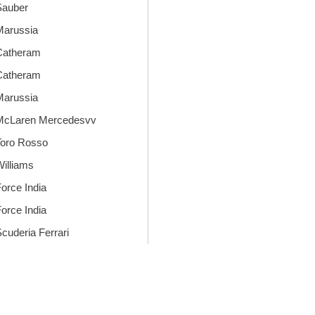
Sauber
Marussia
Catheram
Catheram
Marussia
McLaren Mercedesvv
oro Rosso
illiams
orce India
orce India
cuderia Ferrari