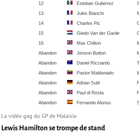
12
Esteban Gutiérrez
13
Jules Bianchi
14
Charles Pic
15
Giedo Van der Garde
16
Max Chilton
Abandon
Jenson Button
Abandon
Daniel Ricciardo
T
Abandon
Pastor Maldonado
W
Abandon
Adrian Sutil
F
Abandon
Paul di Resta
F
Abandon
Fernando Alonso
S
La vidéo gag du GP de Malaisie
Lewis Hamilton se trompe de stand