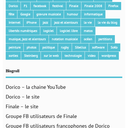
Dorico
F1
facebook
festival
Finale
Finale 2008
Firefox
fête
Google
gravure musicale
humour
informatique
Internet
iPhone
jazz
jazz et alentours
la vie
la vie du blog
libertés numériques
logiciel
logiciel libre
matos
musique, jazz et alentours
notation musicale
océan
partitions
peinture
photos
politique
rugby
Sibelius
software
SoKo
sorties
Steinberg
sur le web
technologie
video
wordpress
Blogroll
Dorico – la chaine YouTube
Dorico – le site
Finale – le site
Groupe FB utilisateurs de Finale
Groupe FB utilisateurs francophones de Dorico