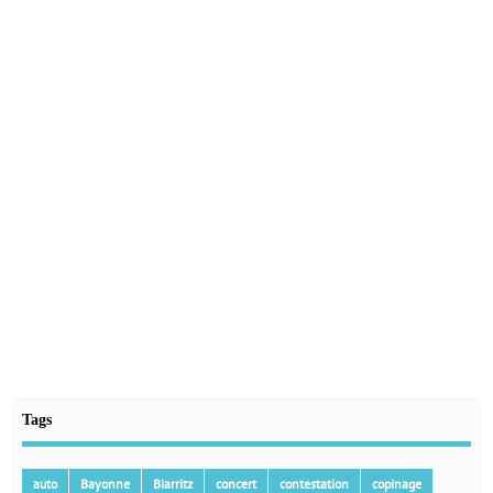
Tags
auto
Bayonne
Biarritz
concert
contestation
copinage