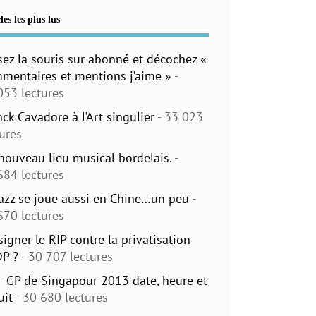
les les plus lus
sez la souris sur abonné et décochez «
mentaires et mentions j’aime »
-
053 lectures
nck Cavadore à l’Art singulier
- 33 023
tures
nouveau lieu musical bordelais.
-
684 lectures
jazz se joue aussi en Chine…un peu
-
670 lectures
signer le RIP contre la privatisation
DP ?
- 30 707 lectures
– GP de Singapour 2013 date, heure et
uit
- 30 680 lectures