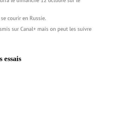
urra le dimanche 12 octobre sur le
se courir en Russie.
nsmis sur Canal+ mais on peut les suivre
 essais