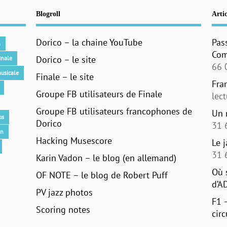
Blogroll
Artic
Dorico – la chaine YouTube
Pas
n
Com
Dorico – le site
inale
66 
usicale
Finale – le site
Fra
Groupe FB utilisateurs de Finale
lec
Groupe FB utilisateurs francophones de
Un 
os
Dorico
31 
an
Hacking Musescore
Le 
31 
Karin Vadon – le blog (en allemand)
Où 
OF NOTE – le blog de Robert Puff
d’A
PV jazz photos
F1 
Scoring notes
circ