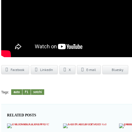
Facebook
LinkedIn
X
E-mail
Bluesky
Tags:
auto
F1
sotchi
RELATED POSTS