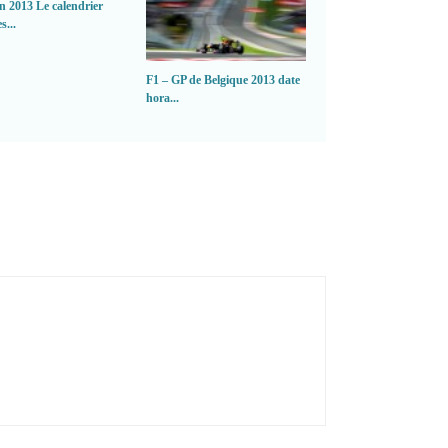
n 2013 Le calendrier
s...
F1 – GP de Belgique 2013 date
F1 2024 : Une saison 
hora...
en perspe...