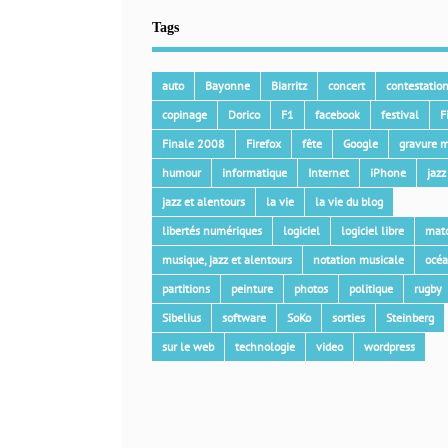
Tags
auto
Bayonne
Biarritz
concert
contestatio
copinage
Dorico
F1
facebook
festival
F
Finale 2008
Firefox
fête
Google
gravure m
humour
informatique
Internet
iPhone
jazz
jazz et alentours
la vie
la vie du blog
libertés numériques
logiciel
logiciel libre
mat
musique, jazz et alentours
notation musicale
océ
partitions
peinture
photos
politique
rugby
Sibelius
software
SoKo
sorties
Steinberg
sur le web
technologie
video
wordpress