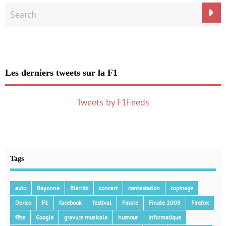
Les derniers tweets sur la F1
Tweets by F1Feeds
Tags
auto
Bayonne
Biarritz
concert
contestation
copinage
Dorico
F1
facebook
festival
Finale
Finale 2008
Firefox
fête
Google
gravure musicale
humour
informatique