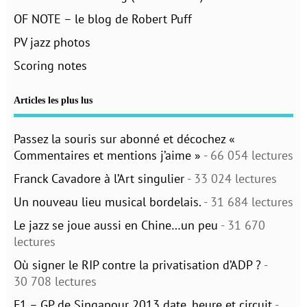
OF NOTE – le blog de Robert Puff
PV jazz photos
Scoring notes
Articles les plus lus
Passez la souris sur abonné et décochez «
Commentaires et mentions j’aime »
- 66 054 lectures
Franck Cavadore à l’Art singulier
- 33 024 lectures
Un nouveau lieu musical bordelais.
- 31 684 lectures
Le jazz se joue aussi en Chine…un peu
- 31 670
lectures
Où signer le RIP contre la privatisation d’ADP ?
-
30 708 lectures
F1 – GP de Singapour 2013 date, heure et circuit
-