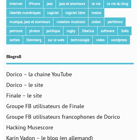
Internet
iPhone
jazz
jazz et alentours
la vie
la vie du blog
libertés numériques
logiciel
logiciel libre
matos
musique, jazz et alentours
notation musicale
océan
partitions
peinture
photos
politique
rugby
Sibelius
software
SoKo
sorties
Steinberg
sur le web
technologie
video
wordpress
Blogroll
Dorico – la chaine YouTube
Dorico – le site
Finale – le site
Groupe FB utilisateurs de Finale
Groupe FB utilisateurs francophones de Dorico
Hacking Musescore
Karin Vadon – le blog (en allemand)