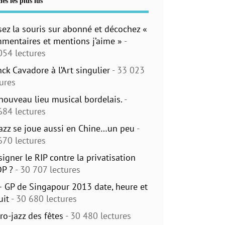
les les plus lus
sez la souris sur abonné et décochez «
mentaires et mentions j’aime »
-
054 lectures
nck Cavadore à l’Art singulier
- 33 023
tures
nouveau lieu musical bordelais.
-
684 lectures
jazz se joue aussi en Chine…un peu
-
670 lectures
signer le RIP contre la privatisation
DP ?
- 30 707 lectures
– GP de Singapour 2013 date, heure et
uit
- 30 680 lectures
ro-jazz des fêtes
- 30 480 lectures