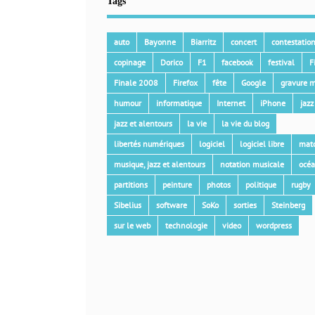
Tags
auto
Bayonne
Biarritz
concert
contestatio
copinage
Dorico
F1
facebook
festival
F
Finale 2008
Firefox
fête
Google
gravure m
humour
informatique
Internet
iPhone
jazz
jazz et alentours
la vie
la vie du blog
libertés numériques
logiciel
logiciel libre
mat
musique, jazz et alentours
notation musicale
océ
partitions
peinture
photos
politique
rugby
Sibelius
software
SoKo
sorties
Steinberg
sur le web
technologie
video
wordpress