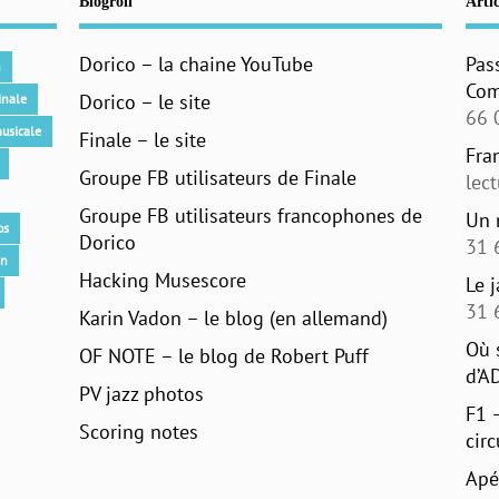
Blogroll
Artic
Dorico – la chaine YouTube
Pas
n
Com
Dorico – le site
inale
66 
usicale
Finale – le site
Fra
Groupe FB utilisateurs de Finale
lec
Groupe FB utilisateurs francophones de
Un 
os
Dorico
31 
an
Hacking Musescore
Le 
31 
Karin Vadon – le blog (en allemand)
Où 
OF NOTE – le blog de Robert Puff
d’A
PV jazz photos
F1 
Scoring notes
circ
Apé