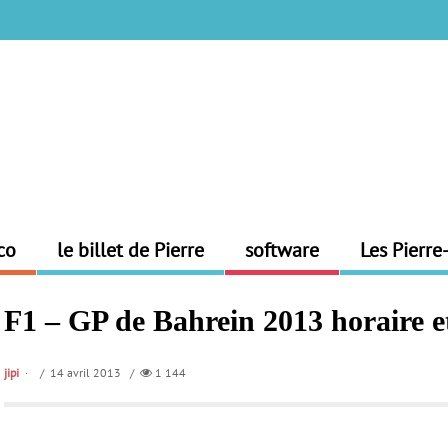
co
le billet de Pierre
software
Les Pierre
F1 – GP de Bahrein 2013 horaire et
jipi
/ 14 avril 2013 /
1 144