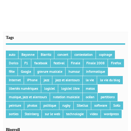
Tags
auto
Bayonne
Biarritz
concert
contestation
copinage
Dorico
F1
facebook
festival
Finale
Finale 2008
Firefox
fête
Google
gravure musicale
humour
informatique
Internet
iPhone
jazz
jazz et alentours
la vie
la vie du blog
libertés numériques
logiciel
logiciel libre
matos
musique, jazz et alentours
notation musicale
océan
partitions
peinture
photos
politique
rugby
Sibelius
software
SoKo
sorties
Steinberg
sur le web
technologie
video
wordpress
Blogroll