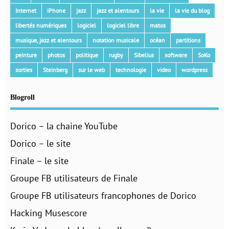
Internet
iPhone
jazz
jazz et alentours
la vie
la vie du blog
libertés numériques
logiciel
logiciel libre
matos
musique, jazz et alentours
notation musicale
océan
partitions
peinture
photos
politique
rugby
Sibelius
software
SoKo
sorties
Steinberg
sur le web
technologie
video
wordpress
Blogroll
Dorico – la chaine YouTube
Dorico – le site
Finale – le site
Groupe FB utilisateurs de Finale
Groupe FB utilisateurs francophones de Dorico
Hacking Musescore