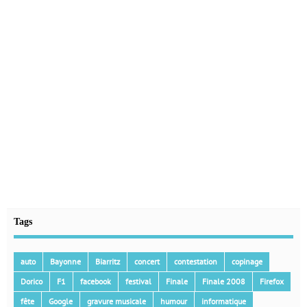
Tags
auto
Bayonne
Biarritz
concert
contestation
copinage
Dorico
F1
facebook
festival
Finale
Finale 2008
Firefox
fête
Google
gravure musicale
humour
informatique