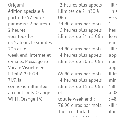
Origami
-2 heures plus appels
-Ill
édition spéciale à
illimités de 21h30 à
1h +
partir de 52 euros
06h :
ver
par mois : 2 heures +
44,90 euros par mois.
1
2 heures
-3 heures plus appels
heu
vers tous les
illimités de 21h à 06h
le 
opérateurs le soir dès
:
eur
20h et le
54,90 euros par mois.
-Ill
week-end, Internet et
-4 heures plus appels
appe
e-mails, Messagerie
illimités de 20h à 06h
num
Vocale Visuelle en
:
app
illimité 24h/24,
65,90 euros par mois.
illi
7j/7, la
-4 heures plus appels
min
connexion illimitée
illimités de 19h à 06h
18h
aux hotspots Orange
et
à 0
Wi-Fi, Orange TV.
tout le week-end :
: 48
76,90 euros par mois.
-Ill
Tous ces forfaits
illi