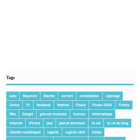
Tags
auto
Bayonne
Biarritz
concert
contestation
copinage
Dorico
F1
facebook
festival
Finale
Finale 2008
Firefox
fête
Google
gravure musicale
humour
informatique
Internet
iPhone
jazz
jazz et alentours
la vie
la vie du blog
libertés numériques
logiciel
logiciel libre
matos