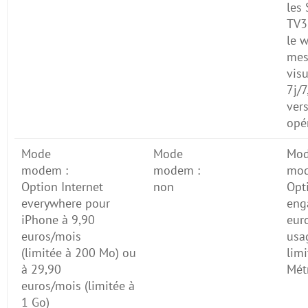
les
TV3G
le w
mes
visu
7j/7
vers
opé
Mode
Mode
Mo
modem :
modem :
mod
Option Internet
non
Opt
everywhere pour
eng
iPhone à 9,90
eur
euros/mois
usa
(limitée à 200 Mo) ou
lim
à 29,90
Mét
euros/mois (limitée à
1 Go)