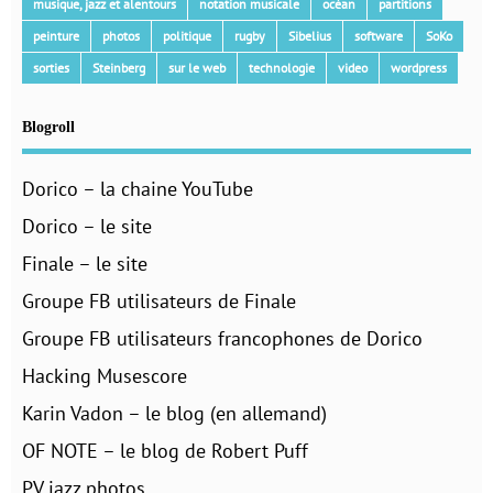
musique, jazz et alentours
notation musicale
océan
partitions
peinture
photos
politique
rugby
Sibelius
software
SoKo
sorties
Steinberg
sur le web
technologie
video
wordpress
Blogroll
Dorico – la chaine YouTube
Dorico – le site
Finale – le site
Groupe FB utilisateurs de Finale
Groupe FB utilisateurs francophones de Dorico
Hacking Musescore
Karin Vadon – le blog (en allemand)
OF NOTE – le blog de Robert Puff
PV jazz photos