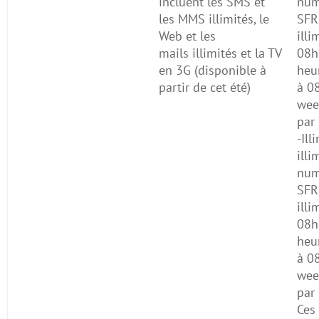
incluent les SMS et
num
les MMS illimités, le
SFR
Web et les
illi
mails illimités et la TV
08h
en 3G (disponible à
heu
partir de cet été)
à 08
wee
par
-Ill
illi
num
SFR
illi
08h
heu
à 08
wee
par
Ces 