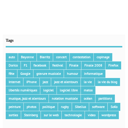
Tags
auto
Bayonne
Biarritz
concert
contestation
copinage
Dorico
F1
facebook
festival
Finale
Finale 2008
Firefox
fête
Google
gravure musicale
humour
informatique
Internet
iPhone
jazz
jazz et alentours
la vie
la vie du blog
libertés numériques
logiciel
logiciel libre
matos
musique, jazz et alentours
notation musicale
océan
partitions
peinture
photos
politique
rugby
Sibelius
software
SoKo
sorties
Steinberg
sur le web
technologie
video
wordpress