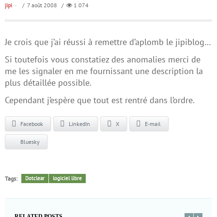
jipi
/ 7 août 2008 /
1 074
Je crois que j’ai réussi à remettre d’aplomb le jipiblog…
Si toutefois vous constatiez des anomalies merci de
me les signaler en me fournissant une description la
plus détaillée possible.
Cependant j’espère que tout est rentré dans l’ordre.
Facebook
LinkedIn
X
E-mail
Bluesky
Tags:
Dotclear
logiciel libre
RELATED POSTS