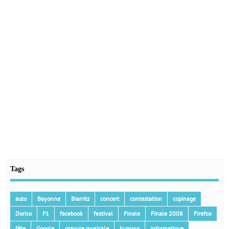
Tags
auto
Bayonne
Biarritz
concert
contestation
copinage
Dorico
F1
facebook
festival
Finale
Finale 2008
Firefox
fête
Google
gravure musicale
humour
informatique