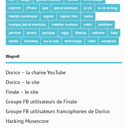
Internet
iPhone
jazz
jazz et alentours
la vie
la vie du blog
libertés numériques
logiciel
logiciel libre
matos
musique, jazz et alentours
notation musicale
océan
partitions
peinture
photos
politique
rugby
Sibelius
software
SoKo
sorties
Steinberg
sur le web
technologie
video
wordpress
Blogroll
Dorico – la chaine YouTube
Dorico – le site
Finale – le site
Groupe FB utilisateurs de Finale
Groupe FB utilisateurs francophones de Dorico
Hacking Musescore