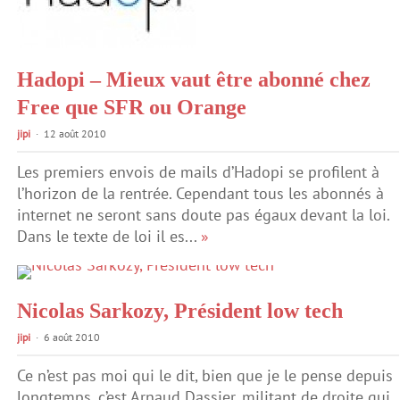
Hadopi – Mieux vaut être abonné chez
Free que SFR ou Orange
jipi
12 août 2010
Les premiers envois de mails d’Hadopi se profilent à
l’horizon de la rentrée. Cependant tous les abonnés à
internet ne seront sans doute pas égaux devant la loi.
Dans le texte de loi il es...
»
Nicolas Sarkozy, Président low tech
jipi
6 août 2010
Ce n’est pas moi qui le dit, bien que je le pense depuis
longtemps, c’est Arnaud Dassier, militant de droite qui