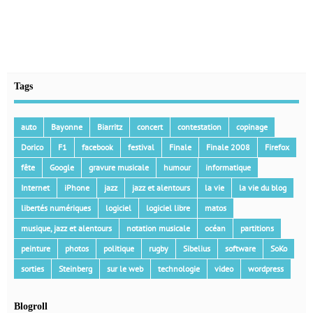
Tags
auto
Bayonne
Biarritz
concert
contestation
copinage
Dorico
F1
facebook
festival
Finale
Finale 2008
Firefox
fête
Google
gravure musicale
humour
informatique
Internet
iPhone
jazz
jazz et alentours
la vie
la vie du blog
libertés numériques
logiciel
logiciel libre
matos
musique, jazz et alentours
notation musicale
océan
partitions
peinture
photos
politique
rugby
Sibelius
software
SoKo
sorties
Steinberg
sur le web
technologie
video
wordpress
Blogroll