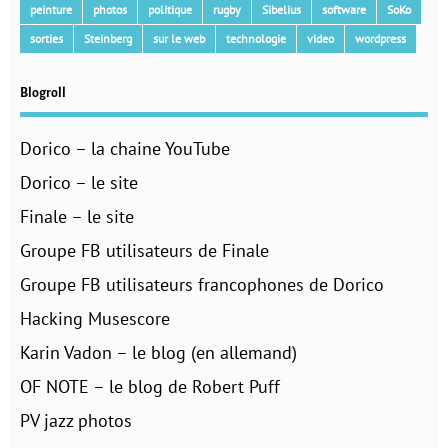
peinture
photos
politique
rugby
Sibelius
software
SoKo
sorties
Steinberg
sur le web
technologie
video
wordpress
Blogroll
Dorico – la chaine YouTube
Dorico – le site
Finale – le site
Groupe FB utilisateurs de Finale
Groupe FB utilisateurs francophones de Dorico
Hacking Musescore
Karin Vadon – le blog (en allemand)
OF NOTE – le blog de Robert Puff
PV jazz photos