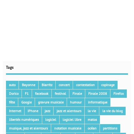
Tags
auto
Bayonne
Biarritz
concert
contestation
copinage
Dorico
F1
facebook
festival
Finale
Finale 2008
Firefox
fête
Google
gravure musicale
humour
informatique
Internet
iPhone
jazz
jazz et alentours
la vie
la vie du blog
libertés numériques
logiciel
logiciel libre
matos
musique, jazz et alentours
notation musicale
océan
partitions