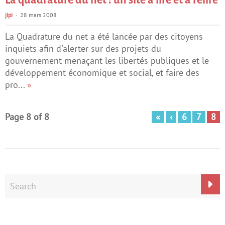
La quadrature du net : un site à lire et à relire
jipi
28 mars 2008
La Quadrature du net a été lancée par des citoyens
inquiets afin d'alerter sur des projets du
gouvernement menaçant les libertés publiques et le
développement économique et social, et faire des
pro...
»
Page 8 of 8
«
‹
6
7
8