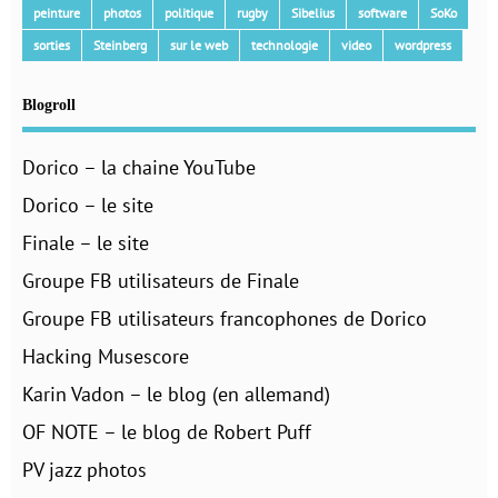
peinture
photos
politique
rugby
Sibelius
software
SoKo
sorties
Steinberg
sur le web
technologie
video
wordpress
Blogroll
Dorico – la chaine YouTube
Dorico – le site
Finale – le site
Groupe FB utilisateurs de Finale
Groupe FB utilisateurs francophones de Dorico
Hacking Musescore
Karin Vadon – le blog (en allemand)
OF NOTE – le blog de Robert Puff
PV jazz photos