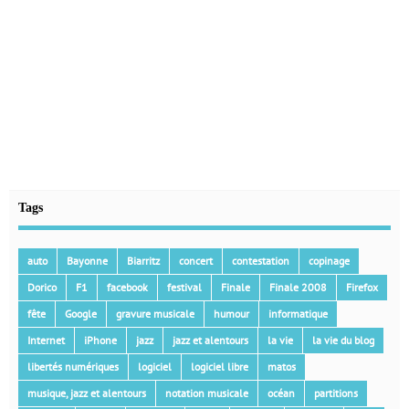
Tags
auto
Bayonne
Biarritz
concert
contestation
copinage
Dorico
F1
facebook
festival
Finale
Finale 2008
Firefox
fête
Google
gravure musicale
humour
informatique
Internet
iPhone
jazz
jazz et alentours
la vie
la vie du blog
libertés numériques
logiciel
logiciel libre
matos
musique, jazz et alentours
notation musicale
océan
partitions