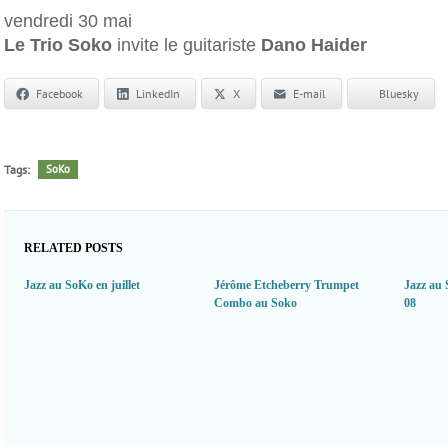
vendredi 30 mai
Le Trio Soko
invite le guitariste
Dano Haider
Facebook
LinkedIn
X
E-mail
Bluesky
Tags:
SoKo
RELATED POSTS
Jazz au SoKo en juillet
Jérôme Etcheberry Trumpet
Jazz au 
Combo au Soko
08