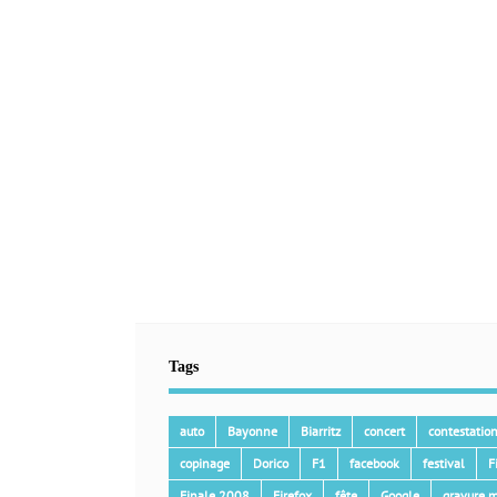
Tags
auto
Bayonne
Biarritz
concert
contestatio
copinage
Dorico
F1
facebook
festival
F
Finale 2008
Firefox
fête
Google
gravure m