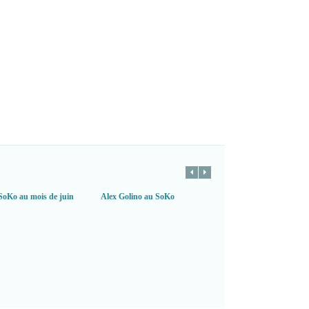
SoKo au mois de juin
Alex Golino au SoKo
Voxane au SoKo