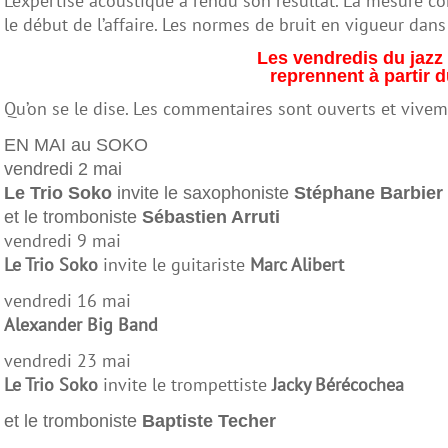
L’expertise acoustique a rendu son résultat. La mesure co
le début de l’affaire. Les normes de bruit en vigueur dans 
Les vendredis du jaz
reprennent
à partir 
Qu’on se le dise. Les commentaires sont ouverts et viv
EN MAI au SOKO
vendredi 2 mai
Le Trio Soko
invite le saxophoniste
Stéphane Barbier
et le tromboniste
Sébastien Arruti
vendredi
9 mai
Le Trio Soko
invite le guitariste
Marc Alibert
vendredi
16 mai
Alexander Big Band
vendredi
23 mai
Le Trio Soko
invite le trompettiste
Jacky Bérécochea
et le tromboniste
Baptiste Techer