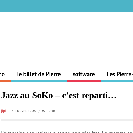
co
le billet de Pierre
software
Les Pierre
Jazz au SoKo – c’est reparti…
jipi
/ 16 avril 2008 /
1 236