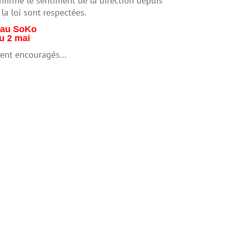
nfirme le sentiment de la direction depuis
la loi sont respectées.
z au SoKo
du 2 mai
ement encouragés…