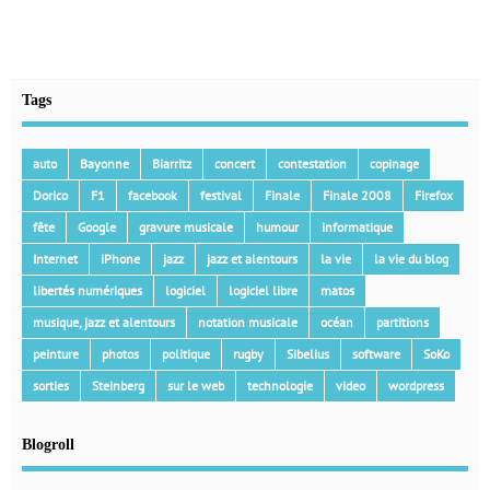
Tags
auto
Bayonne
Biarritz
concert
contestation
copinage
Dorico
F1
facebook
festival
Finale
Finale 2008
Firefox
fête
Google
gravure musicale
humour
informatique
Internet
iPhone
jazz
jazz et alentours
la vie
la vie du blog
libertés numériques
logiciel
logiciel libre
matos
musique, jazz et alentours
notation musicale
océan
partitions
peinture
photos
politique
rugby
Sibelius
software
SoKo
sorties
Steinberg
sur le web
technologie
video
wordpress
Blogroll