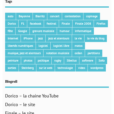
Tags
auto
Bayonne
Biarritz
concert
contestation
copinage
Dorico
F1
facebook
festival
Finale
Finale 2008
Firefox
fête
Google
gravure musicale
humour
informatique
Internet
iPhone
jazz
jazz et alentours
la vie
la vie du blog
libertés numériques
logiciel
logiciel libre
matos
musique, jazz et alentours
notation musicale
océan
partitions
peinture
photos
politique
rugby
Sibelius
software
SoKo
sorties
Steinberg
sur le web
technologie
video
wordpress
Blogroll
Dorico – la chaine YouTube
Dorico – le site
Finale – le site