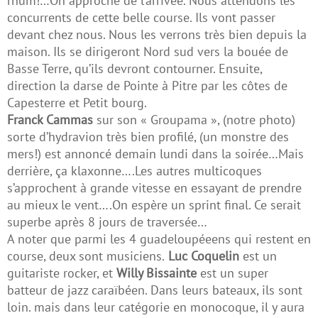
rhum!…On approche de l’arrivée. Nous attendons les
concurrents de cette belle course. Ils vont passer
devant chez nous. Nous les verrons très bien depuis la
maison. Ils se dirigeront Nord sud vers la bouée de
Basse Terre, qu’ils devront contourner. Ensuite,
direction la darse de Pointe à Pitre par les côtes de
Capesterre et Petit bourg.
Franck Cammas
sur son « Groupama », (notre photo)
sorte d’hydravion très bien profilé, (un monstre des
mers!) est annoncé demain lundi dans la soirée…Mais
derrière, ça klaxonne….Les autres multicoques
s’approchent à grande vitesse en essayant de prendre
au mieux le vent….On espère un sprint final. Ce serait
superbe après 8 jours de traversée…
A noter que parmi les 4 guadeloupéeens qui restent en
course, deux sont musiciens.
Luc Coquelin
est un
guitariste rocker, et
Willy Bissainte
est un
super
batteur de jazz
caraïbéen. Dans leurs bateaux, ils sont
loin. mais dans leur catégorie en monocoque, il y aura