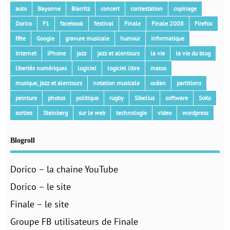
auto
Bayonne
Biarritz
concert
contestation
copinage
Dorico
F1
facebook
festival
Finale
Finale 2008
Firefox
fête
Google
gravure musicale
humour
informatique
Internet
iPhone
jazz
jazz et alentours
la vie
la vie du blog
libertés numériques
logiciel
logiciel libre
matos
musique, jazz et alentours
notation musicale
océan
partitions
peinture
photos
politique
rugby
Sibelius
software
SoKo
sorties
Steinberg
sur le web
technologie
video
wordpress
Blogroll
Dorico – la chaine YouTube
Dorico – le site
Finale – le site
Groupe FB utilisateurs de Finale