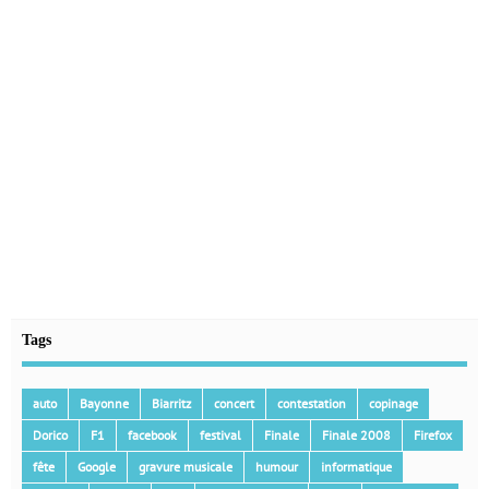
Tags
auto
Bayonne
Biarritz
concert
contestation
copinage
Dorico
F1
facebook
festival
Finale
Finale 2008
Firefox
fête
Google
gravure musicale
humour
informatique