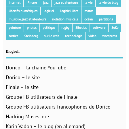
Internet
iPhone
jazz
jazz et alentours
la vie
la vie du blog
libertés numériques
logiciel
logiciel libre
matos
musique, jazz et alentours
notation musicale
océan
partitions
peinture
photos
politique
rugby
Sibelius
software
SoKo
sorties
Steinberg
sur le web
technologie
video
wordpress
Blogroll
Dorico – la chaine YouTube
Dorico – le site
Finale – le site
Groupe FB utilisateurs de Finale
Groupe FB utilisateurs francophones de Dorico
Hacking Musescore
Karin Vadon – le blog (en allemand)