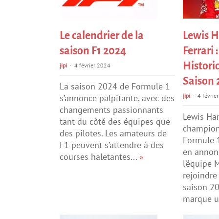
Le calendrier de la
Lewis H
saison F1 2024
Ferrari 
Histori
jipi
4 février 2024
Saison 
La saison 2024 de Formule 1
jipi
4 févrie
s’annonce palpitante, avec des
changements passionnants
Lewis Ham
tant du côté des équipes que
champion
des pilotes. Les amateurs de
Formule 1
F1 peuvent s’attendre à des
en annon
courses haletantes...
»
l’équipe 
rejoindre 
saison 20
marque u