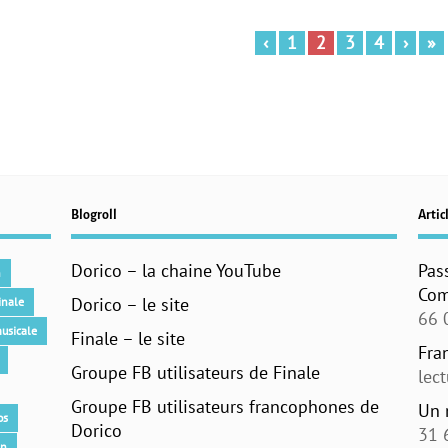
‹
1
2
3
4
›
»
Blogroll
Articl
Dorico – la chaine YouTube
Pas
n
Com
Dorico – le site
inale
66 
usicale
Finale – le site
Fra
Groupe FB utilisateurs de Finale
lec
Groupe FB utilisateurs francophones de
Un 
os
Dorico
31 
an