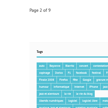
Page 2 of 9
Tags
auto
Bayonne
Biarritz
concert
contestatio
copinage
Dorico
F1
facebook
festival
F
Finale 2008
Firefox
fête
Google
gravure m
humour
informatique
Internet
iPhone
jazz
jazz et alentours
la vie
la vie du blog
libertés numériques
logiciel
logiciel libre
mat
musique, jazz et alentours
notation musicale
océ