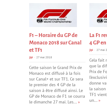
F1 – Horaire du GP de
La F1 re
Monaco 2018 sur Canal
4 GP en
et TF1
jipi
27 mai 
jipi
27 mai 2018
Cela fait
que la di
Cette saison le Grand Prix de
Prix de F
Monaco est diffusé à la fois
l’exclusiv
sur Canal+ et sur TF1. Ce sera
donne va 
le premier des 4 GP de la
la saison
saison à être diffusé ainsi. Le
TF1 vient
GP de Monaco de F1 se courra
un...
»
le dimanche 27 mai. Les...
»