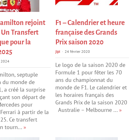
amilton rejoint
F1 – Calendrier et heure
: Un Transfert
française des Grands
que pour la
Prix saison 2020
2025
jipi
24 février 2020
r 2024
Le logo de la saison 2020 de
Formule 1 pour fêter les 70
ilton, septuple
ans du championnat du
 du monde de
monde de F1. Le calendrier et
, a créé la surprise
les horaires français des
çant son départ de
Grands Prix de la saison 2020
Mercedes pour
Australie – Melbourne ...
»
Ferrari à partir de la
25. Ce transfert
n tourn...
»