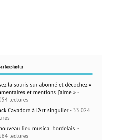
es les plus lus
sez la souris sur abonné et décochez «
mentaires et mentions j’aime »
-
054 lectures
nck Cavadore à l’Art singulier
- 33 024
tures
nouveau lieu musical bordelais.
-
684 lectures