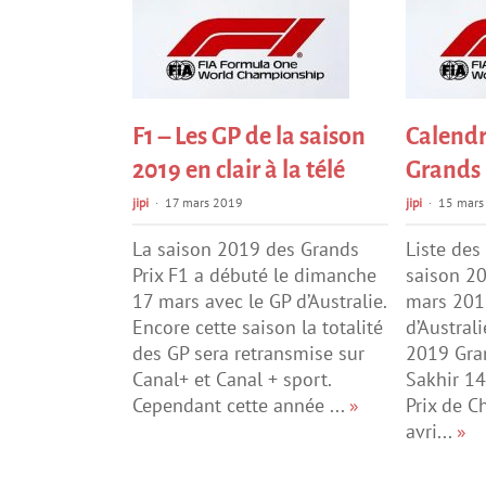
F1 – Les GP de la saison
Calendr
2019 en clair à la télé
Grands 
jipi
17 mars 2019
jipi
15 mars
La saison 2019 des Grands
Liste des
Prix F1 a débuté le dimanche
saison 2
17 mars avec le GP d’Australie.
mars 201
Encore cette saison la totalité
d’Austral
des GP sera retransmise sur
2019 Gran
Canal+ et Canal + sport.
Sakhir 14
Cependant cette année ...
»
Prix de C
avri...
»