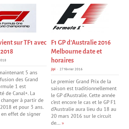
vient sur TF1 avec
F1 GP d’Australie 2016
 2018
Melbourne date et
horaires
2018
jipi
27 février 2016
 maintenant 5 ans
ffusion des Grand
Le premier Grand Prix de la
ormule 1 est
saison est traditionnellement
ité de Canal+. La
le GP d’Australie. Cette année
changer à partir de
c’est encore le cas et le GP F1
 2018 et pour 3 ans.
d’Australie aura lieu du 18 au
 en effet de signer
20 mars 2016 sur le circuit
de...
»