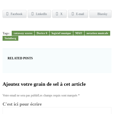
Facebook
LinkedIn
X
E-mail
Bluesky
Tags:
cutaway scores
Dorico 6
logiciel musique
MAO
notation musicale
Steinberg
RELATED POSTS
Ajoutez votre grain de sel à cet article
Votre email ne sera pas publiéLes champs requis sont marqués
*
C'est ici pour écrire