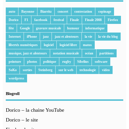
auto
Bayonne
Biarritz
concert
contestation
copinage
Dorico
F1
facebook
festival
Finale
Finale 2008
Firefox
fête
Google
gravure musicale
humour
informatique
Internet
iPhone
jazz
jazz et alentours
la vie
la vie du blog
libertés numériques
logiciel
logiciel libre
matos
musique, jazz et alentours
notation musicale
océan
partitions
peinture
photos
politique
rugby
Sibelius
software
SoKo
sorties
Steinberg
sur le web
technologie
video
wordpress
Blogroll
Dorico – la chaine YouTube
Dorico – le site