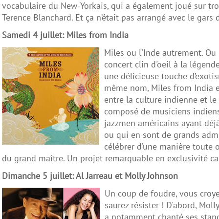
vocabulaire du New-Yorkais, qui a également joué sur tr
Terence Blanchard. Et ça n’était pas arrangé avec le gars 
Samedi 4 juillet: Miles from India
Miles ou l'Inde autrement. Ou 
concert clin d'oeil à la légend
une délicieuse touche d’exotis
même nom, Miles from India e
entre la culture indienne et le
composé de musiciens indien
jazzmen américains ayant déjà
ou qui en sont de grands admi
célébrer d’une manière toute o
du grand maître. Un projet remarquable en exclusivité c
Dimanche 5 juillet: Al Jarreau et Molly Johnson
Un coup de foudre, vous croye
saurez résister ! D'abord, Moll
a notamment chanté ses stand