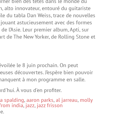
rner bien des têtes dans le monde du
h, alto innovateur, entouré du guitariste
oile du tabla Dan Weiss, trace de nouvelles
, jouant astucieusement avec des formes
e l’Asie. Leur premier album, Apti, sur
part de The New Yorker, de Rolling Stone et
évoilée le 8 juin prochain. On peut
ureuses découvertes. J’espère bien pouvoir
i manquent à mon programme en salle.
d'hui. À vous d'en profiter.
a spalding
,
aaron parks
,
al jarreau
,
molly
from india
,
jazz
,
jazz frisson
e.