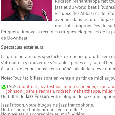
Rudresh Mahanthappa fait tou
jazz et du world beat ! Rudres
virtuose Rez Abbasi et de l’ét
avenues dans le futur du jazz
musicales improvisées du sud d
l’étiquette innova, a reçu des critiques élogieuses de la 
de Downbeat.
Spectacles extérieurs
La grille horaire des spectacles extérieurs gratuits sera d
s’attendre à y trouver de véritables perles et y faire d’he
écouter de jeunes musiciens québécois de la relève qu
Note:
Tous les billets sont en vente à partir de midi aujour
TAGS
:
montreal jazz festival
,
maria schneider
,
esperanz
johnson
,
joshua redman
,
rudresh mahanthappa
,
miles 
Un billet de
Jazz Frisson
, votre blogue de jazz francophon
Jazz Frisson, votre blogue de jazz francophone.
Un frisson de bonheur dans vos oreilles!
Nouveautés discographiques, mp3, vidéos,