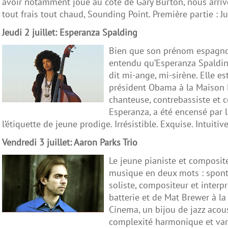
avoir notamment joué au côté de Gary Burton, nous arriv
tout frais tout chaud, Sounding Point. Première partie : Ju
Jeudi 2 juillet: Esperanza Spalding
Bien que son prénom espagnol 
entendu qu’Esperanza Spalding
dit mi-ange, mi-sirène. Elle est
président Obama à la Maison Bl
chanteuse, contrebassiste et 
Esperanza, a été encensé par l
l’étiquette de jeune prodige. Irrésistible. Exquise. Intuitiv
Vendredi 3 juillet: Aaron Parks Trio
Le jeune pianiste et composit
musique en deux mots : spont
soliste, compositeur et interpr
batterie et de Mat Brewer à la
Cinema, un bijou de jazz acous
complexité harmonique et vari