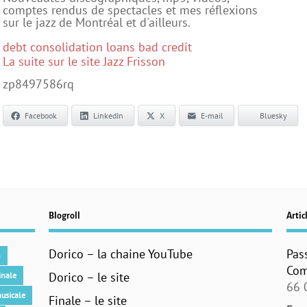
comptes rendus de spectacles et mes réflexions
sur le jazz de Montréal et d'ailleurs.
debt consolidation loans bad credit
La suite sur le site Jazz Frisson
zp8497586rq
Facebook
LinkedIn
X
E-mail
Bluesky
Blogroll
Articl
Dorico – la chaine YouTube
Pas
n
Com
Dorico – le site
inale
66 
usicale
Finale – le site