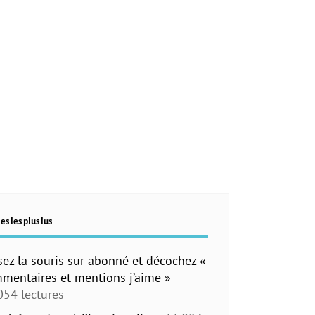
es les plus lus
sez la souris sur abonné et décochez «
mentaires et mentions j’aime »
-
054 lectures