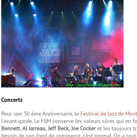
Concerts
Pour son 30 ème Anniversaire, le
Festival de Jazz de Mon
l'avant-garde. Le FIJM conserve les valeurs sûres qui en f
Bennett
,
Al Jarreau
,
Jeff Beck
,
Joe Cocker
et les toujours t
besoin de son fond de commerce, c'est normal. On a tout