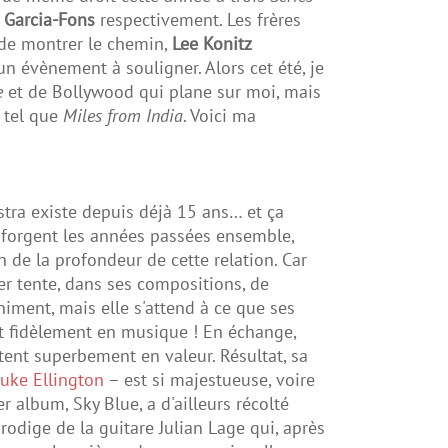
 Garcia-Fons
respectivement. Les frères
de montrer le chemin,
Lee Konitz
un évènement à souligner. Alors cet été, je
e
et de Bollywood qui plane sur moi, mais
 tel que
Miles from India
. Voici ma
stra existe depuis déjà 15 ans… et ça
e forgent les années passées ensemble,
n de la profondeur de cette relation. Car
r tente, dans ses compositions, de
animent, mais elle s'attend à ce que ses
nt fidèlement en musique ! En échange,
ttent superbement en valeur. Résultat, sa
uke Ellington
– est si majestueuse, voire
r album, Sky Blue, a d'ailleurs récolté
rodige de la guitare Julian Lage qui, après