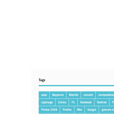
Tags
auto
Bayonne
Biarritz
concert
contestatio
copinage
Dorico
F1
facebook
festival
F
Finale 2008
Firefox
fête
Google
gravure m