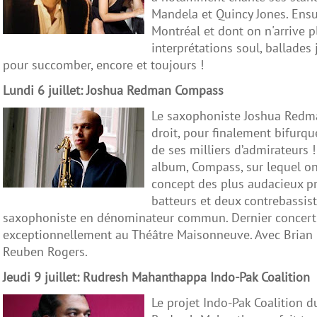
Mandela et Quincy Jones. Ensu
Montréal et dont on n'arrive p
interprétations soul, ballades
pour succomber, encore et toujours !
Lundi 6 juillet: Joshua Redman Compass
Le saxophoniste Joshua Redman
droit, pour finalement bifurque
de ses milliers d’admirateurs
album, Compass, sur lequel on
concept des plus audacieux pr
batteurs et deux contrebassiste
saxophoniste en dénominateur commun. Dernier concert de 
exceptionnellement au Théâtre Maisonneuve. Avec Brian B
Reuben Rogers.
Jeudi 9 juillet: Rudresh Mahanthappa Indo-Pak Coalition
Le projet Indo-Pak Coalition 