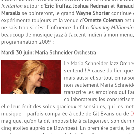
Invitation
autour d'
Eric Truffaz
,
Joshua Redman
et
Renaud
Marsalis
se pointeront, le grand
Wayne Shorter
continue 
expérimente toujours et la venue d'
Ornette Coleman
est 
ne sais trop si c'est l'influence du film
Slumdog Millionair
beaucoup de musique jazz à l'accent indien à mon menu,
programmation 2009 :
Mardi 30 juin: Maria Schneider Orchestra
Le Maria Schneider Jazz Orche
s'entend ! À cause du lien qu
mais aussi et surtout en raiso
non seulement Maria Schneide
transcrire les émotions qui l'
collaborateurs les concrétise
elle leur écrit des solos gracieux et sensibles, qui les me
musique – parfois comparée à celle de Gil Evans ou de
D
magique, qu'on la dit impossible à catégoriser. Son dernie
cinq étoiles auprès de Downbeat. En première partie, le p