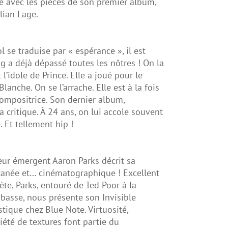
e avec les pièces de son premier album,
lian Lage.
se traduise par « espérance », il est
 a déjà dépassé toutes les nôtres ! On la
 l’idole de Prince. Elle a joué pour le
anche. On se l’arrache. Elle est à la fois
compositrice. Son dernier album,
a critique. À 24 ans, on lui accole souvent
e. Et tellement hip !
eur émergent Aaron Parks décrit sa
anée et… cinématographique ! Excellent
ète, Parks, entouré de Ted Poor à la
 basse, nous présente son Invisible
tique chez Blue Note. Virtuosité,
été de textures font partie du