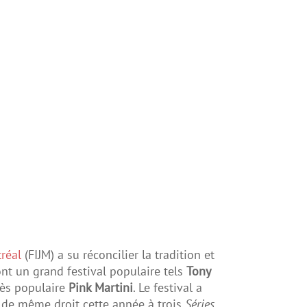
tréal
(FIJM) a su réconcilier la tradition et
ont un grand festival populaire tels
Tony
rès populaire
Pink Martini
. Le festival a
 de même droit cette année à trois
Séries