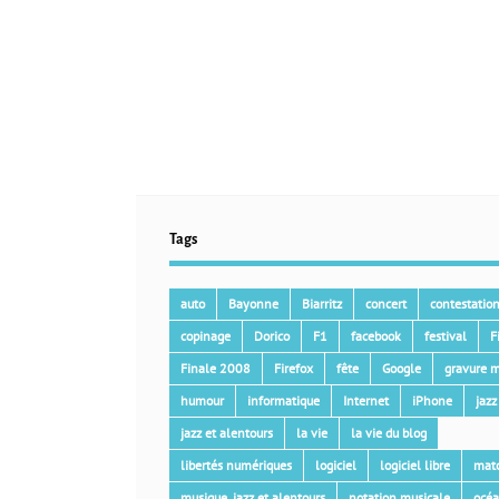
Tags
auto
Bayonne
Biarritz
concert
contestatio
copinage
Dorico
F1
facebook
festival
F
Finale 2008
Firefox
fête
Google
gravure m
humour
informatique
Internet
iPhone
jazz
jazz et alentours
la vie
la vie du blog
libertés numériques
logiciel
logiciel libre
mat
musique, jazz et alentours
notation musicale
océ