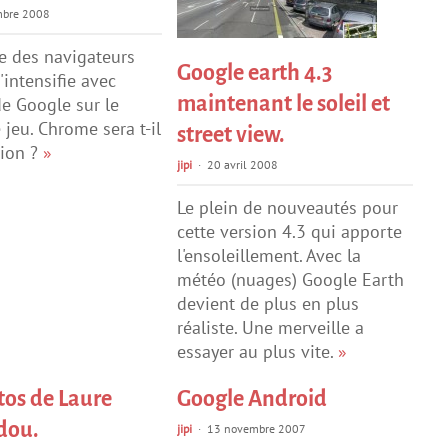
mbre 2008
le des navigateurs
Google earth 4.3
'intensifie avec
maintenant le soleil et
de Google sur le
 jeu. Chrome sera t-il
street view.
tion ?
»
jipi
20 avril 2008
Le plein de nouveautés pour
cette version 4.3 qui apporte
l'ensoleillement. Avec la
météo (nuages) Google Earth
devient de plus en plus
réaliste. Une merveille a
essayer au plus vite.
»
tos de Laure
Google Android
dou.
jipi
13 novembre 2007