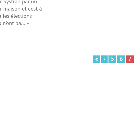
r Systran par un
r maison et c’est à
e les élections
 n’ont pa...
»
«
‹
5
6
7