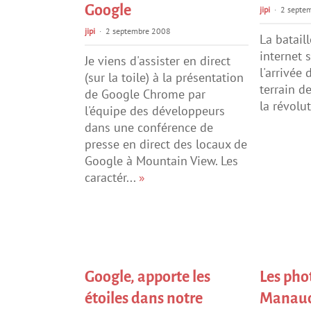
Google
jipi
2 septe
jipi
2 septembre 2008
La batail
internet s
Je viens d'assister en direct
l'arrivée 
(sur la toile) à la présentation
terrain de
de Google Chrome par
la révolu
l'équipe des développeurs
dans une conférence de
presse en direct des locaux de
Google à Mountain View. Les
caractér...
»
Google, apporte les
Les pho
étoiles dans notre
Manau