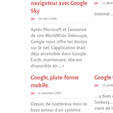
navigateur avec Google
jipi
21 déce
Sky
Internet .
jipi
14 mars 2008
Après Microsoft et l’annonce
de son WorldWide Telescope,
Google nous offre les étoiles
sur le net. L’application était
déja accessible dans Google
Earth, maintenant, elle est
disponible en...
»
Google, plate-forme
Google 
mobile.
jipi
23 octo
jipi
6 novembre 2007
… a bien 
Sarkozy… 
Depuis de nombreux mois le
vient de 
buzz autour d'un système