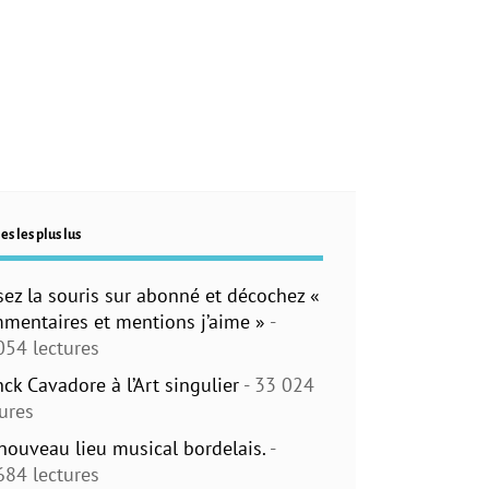
es les plus lus
sez la souris sur abonné et décochez «
mentaires et mentions j’aime »
-
054 lectures
nck Cavadore à l’Art singulier
- 33 024
tures
nouveau lieu musical bordelais.
-
684 lectures