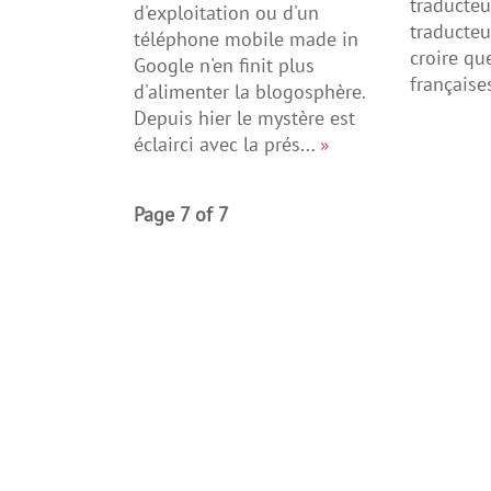
traducteu
d'exploitation ou d'un
traducteu
téléphone mobile made in
croire qu
Google n'en finit plus
françaises
d'alimenter la blogosphère.
Depuis hier le mystère est
éclairci avec la prés...
»
Page 7 of 7