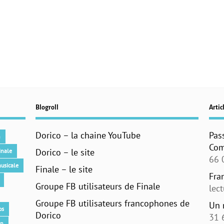
Blogroll
Articl
Dorico – la chaine YouTube
Pas
n
Com
Dorico – le site
inale
66 
usicale
Finale – le site
Fra
Groupe FB utilisateurs de Finale
lec
Groupe FB utilisateurs francophones de
Un 
os
Dorico
31 
an