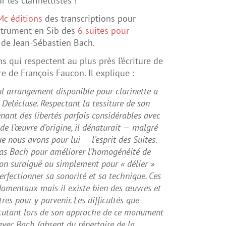
les clarinettistes !
Mc éditions
des transcriptions pour
trument en Sib des
6 suites pour
 de Jean-Sébastien Bach.
ns qui respectent au plus près l’écriture de
e de François Faucon. Il explique :
ul arrangement disponible pour clarinette a
e Delécluse. Respectant la tessiture de son
nant des libertés parfois considérables avec
e l’œuvre d’origine, il dénaturait — malgré
ue nous avons pour lui — l’esprit des Suites.
pas Bach pour améliorer l’homogénéité de
son suraiguë ou simplement pour « délier »
perfectionner sa sonorité et sa technique. Ces
damentaux mais il existe bien des œuvres et
es pour y parvenir. Les difficultés que
écutant lors de son approche de ce monument
 avec Bach (absent du répertoire de la