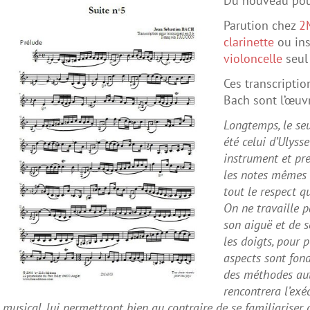
Du nouveau pour 
Parution chez
2
clarinette
ou ins
violoncelle
seul
Ces transcriptio
Bach sont l’œuvr
Longtemps, le se
été celui d’Ulyss
instrument et pre
les notes mêmes d
tout le respect q
On ne travaille 
son aiguë et de 
les doigts, pour 
aspects sont fon
des méthodes autr
rencontrera l’ex
musical, lui permettront bien au contraire de se familiariser