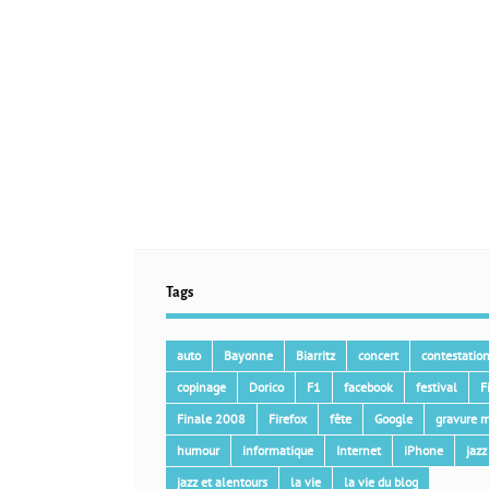
Tags
auto
Bayonne
Biarritz
concert
contestatio
copinage
Dorico
F1
facebook
festival
F
Finale 2008
Firefox
fête
Google
gravure m
humour
informatique
Internet
iPhone
jazz
jazz et alentours
la vie
la vie du blog