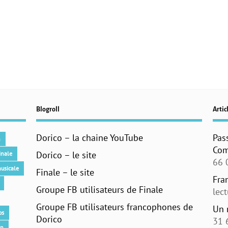
Blogroll
Articl
Dorico – la chaine YouTube
Pas
n
Com
Dorico – le site
inale
66 
usicale
Finale – le site
Fra
Groupe FB utilisateurs de Finale
lec
Groupe FB utilisateurs francophones de
Un 
os
Dorico
31 
an