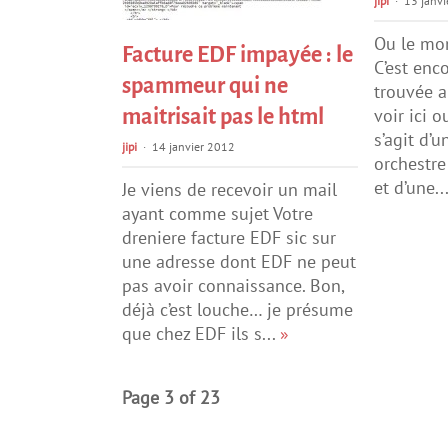
jipi
13 janvi
Ou le mo
Facture EDF impayée : le
C’est enc
spammeur qui ne
trouvée a
voir ici ou
maitrisait pas le html
s’agit d’
jipi
14 janvier 2012
orchestre
et d’une..
Je viens de recevoir un mail
ayant comme sujet Votre
dreniere facture EDF sic sur
une adresse dont EDF ne peut
pas avoir connaissance. Bon,
déjà c’est louche… je présume
que chez EDF ils s...
»
Page 3 of 23