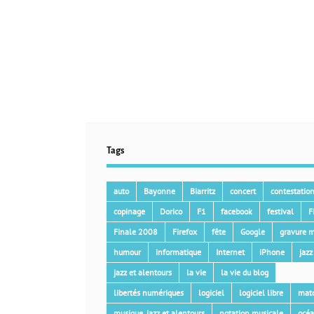
Tags
auto
Bayonne
Biarritz
concert
contestatio
copinage
Dorico
F1
facebook
festival
F
Finale 2008
Firefox
fête
Google
gravure m
humour
informatique
Internet
iPhone
jazz
jazz et alentours
la vie
la vie du blog
libertés numériques
logiciel
logiciel libre
mat
musique, jazz et alentours
notation musicale
océ