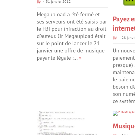
jipi
31 janvier 2012
Megaupload a été fermé et
Payez e
ses serveurs ont été saisis par
internet
le FBI pour infraction au droit
d’auteur. Or Megaupload était
jipi
28 janvi
sur le point de lancer le 21
janvier une offre de musique
Un nouve
payante légale :...
»
paiement
presque) 
maintenan
le paieme
besoin d’
son numér
ce systèm
Musiqu