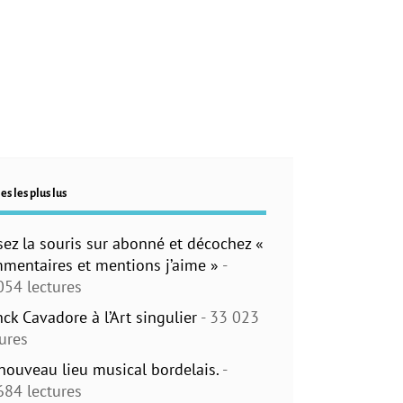
es les plus lus
sez la souris sur abonné et décochez «
mentaires et mentions j’aime »
-
054 lectures
nck Cavadore à l’Art singulier
- 33 023
tures
nouveau lieu musical bordelais.
-
684 lectures