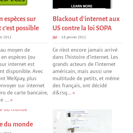
n espèces sur
Blackout d’internet aux
 c’est possible
US contre la loi SOPA
er 2012
jipi
18 janvier 2012
au moyen de
Ce n’est encore jamais arrivé
 en espèces (ou
dans l’histoire d’internet. Les
sur internet est
grands acteurs de l’internet
t disponible. Avec
américain, mais aussi une
nt WeXpay, plus
multitude de petits, et même
envoyer sur internet
des français, ont décidé
o de carte bancaire,
d&rsq...
»
e ...
»
e du monde