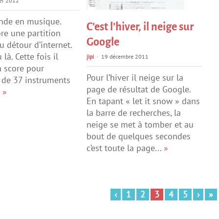
er 2012
nde en musique.
C’est l’hiver, il neige sur
ore une partition
Google
u détour d’internet.
 là. Cette fois il
jipi
19 décembre 2011
un score pour
Pour l’hiver il neige sur la
 de 37 instruments
page de résultat de Google.
.
»
En tapant « let it snow » dans
la barre de recherches, la
neige se met à tomber et au
bout de quelques secondes
c’est toute la page...
»
‹
1
2
3
4
5
›
»