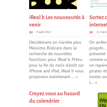
iReal b Les nouveautés à
Sortez 
venir
internet
jipi
9 août 2012
jipi
22 mars
Décidément on n’arrête plus
On arrête
Massimo Biolcato dans la
progrès… 
recherche de nouvelles
présenté
fonctions pour iReal b. Prévu
comme un
pour la fin du mois d’août sur
un repair
iPhone and iPad, iReal b vous
pirates e
proposera maintenant ...
»
toutes so
t...
»
Croyez vous au hasard
du calendrier