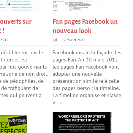
couverts sur
Fan pages Facebook un
 !
nouveau look
 2012
jipi
29 février 2012
 décidément pas le
Facebook ravale la façade des
Internet est
pages Fan. Au 30 mars 2012
 par nos gouvernants
les pages Fan Facebook vont
e zone de non droit,
adopter une nouvelle
e de pédophiles, de
présentation similaire à celle
t de trafiquant de
des pages perso : la timeline.
rtes qui peuvent à
La timeline organise et classe
v...
»