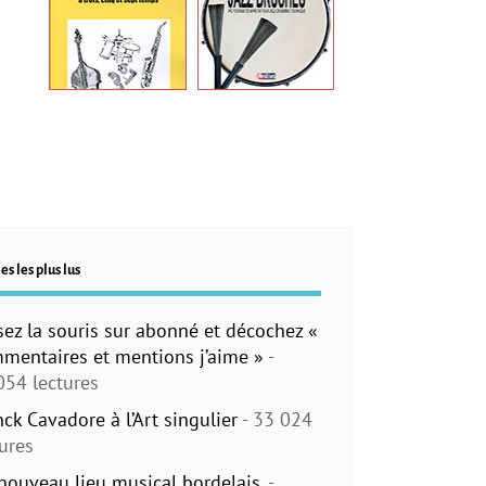
es les plus lus
sez la souris sur abonné et décochez «
mentaires et mentions j’aime »
-
054 lectures
nck Cavadore à l’Art singulier
- 33 024
tures
nouveau lieu musical bordelais.
-