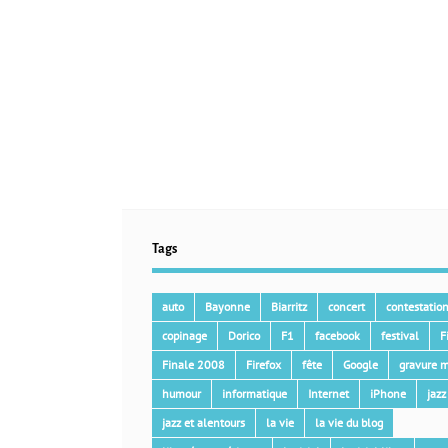
Tags
auto
Bayonne
Biarritz
concert
contestatio
copinage
Dorico
F1
facebook
festival
F
Finale 2008
Firefox
fête
Google
gravure m
humour
informatique
Internet
iPhone
jazz
jazz et alentours
la vie
la vie du blog