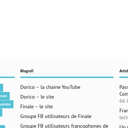
Blogroll
Articl
Dorico – la chaine YouTube
Pas
n
Com
Dorico – le site
inale
66 
usicale
Finale – le site
Fra
Groupe FB utilisateurs de Finale
lec
Groupe FB utilisateurs francophones de
Un 