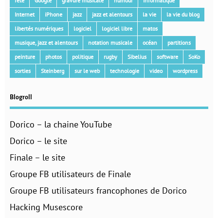
fête
Google
gravure musicale
humour
informatique
Internet
iPhone
jazz
jazz et alentours
la vie
la vie du blog
libertés numériques
logiciel
logiciel libre
matos
musique, jazz et alentours
notation musicale
océan
partitions
peinture
photos
politique
rugby
Sibelius
software
SoKo
sorties
Steinberg
sur le web
technologie
video
wordpress
Blogroll
Dorico – la chaine YouTube
Dorico – le site
Finale – le site
Groupe FB utilisateurs de Finale
Groupe FB utilisateurs francophones de Dorico
Hacking Musescore