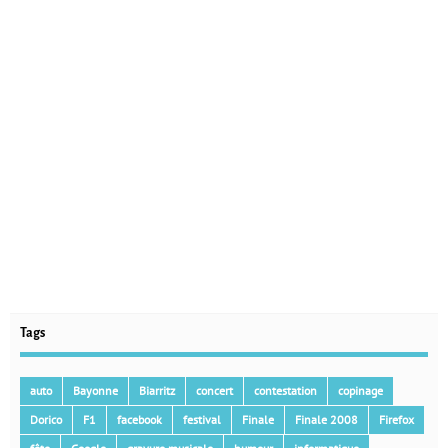
Tags
auto
Bayonne
Biarritz
concert
contestation
copinage
Dorico
F1
facebook
festival
Finale
Finale 2008
Firefox