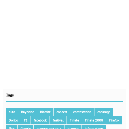
Tags
auto
Bayonne
Biarritz
concert
contestation
copinage
Dorico
F1
facebook
festival
Finale
Finale 2008
Firefox
fête
Google
gravure musicale
humour
informatique