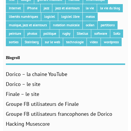
Internet
iPhone
jazz
jazz et alentours
la vie
la vie du blog
libertés numériques
logiciel
logiciel libre
matos
musique, jazz et alentours
notation musicale
océan
partitions
peinture
photos
politique
rugby
Sibelius
software
SoKo
sorties
Steinberg
sur le web
technologie
video
wordpress
Blogroll
Dorico – la chaine YouTube
Dorico – le site
Finale – le site
Groupe FB utilisateurs de Finale
Groupe FB utilisateurs francophones de Dorico
Hacking Musescore