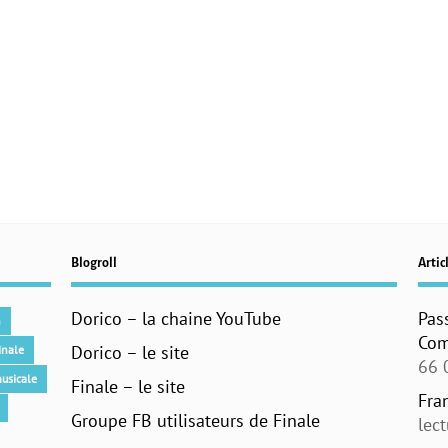
Blogroll
Articl
Dorico – la chaine YouTube
Pas
n
Com
Dorico – le site
inale
66 
usicale
Finale – le site
Fra
Groupe FB utilisateurs de Finale
lec