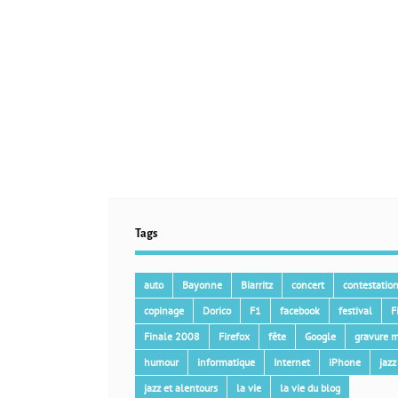
Tags
auto
Bayonne
Biarritz
concert
contestatio
copinage
Dorico
F1
facebook
festival
F
Finale 2008
Firefox
fête
Google
gravure m
humour
informatique
Internet
iPhone
jazz
jazz et alentours
la vie
la vie du blog