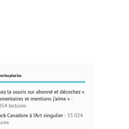
es les plus lus
sez la souris sur abonné et décochez «
mentaires et mentions j’aime »
-
054 lectures
nck Cavadore à l’Art singulier
- 33 024
tures