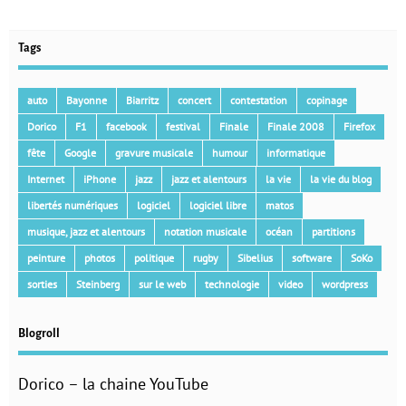
Tags
auto
Bayonne
Biarritz
concert
contestation
copinage
Dorico
F1
facebook
festival
Finale
Finale 2008
Firefox
fête
Google
gravure musicale
humour
informatique
Internet
iPhone
jazz
jazz et alentours
la vie
la vie du blog
libertés numériques
logiciel
logiciel libre
matos
musique, jazz et alentours
notation musicale
océan
partitions
peinture
photos
politique
rugby
Sibelius
software
SoKo
sorties
Steinberg
sur le web
technologie
video
wordpress
Blogroll
Dorico – la chaine YouTube