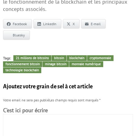
le fonctionnement de la blockchain et les principaux
concepts associés.
Facebook
LinkedIn
X
E-mail
Bluesky
Tags:
21 millions de bitcoins
bitcoin
blockchain
cryptomonnaie
fonctionnement bitcoin
minage bitcoin
monnaie numérique
technologie blockchain
Ajoutez votre grain de sel à cet article
Votre email ne sera pas publiéLes champs requis sont marqués
*
C'est ici pour écrire